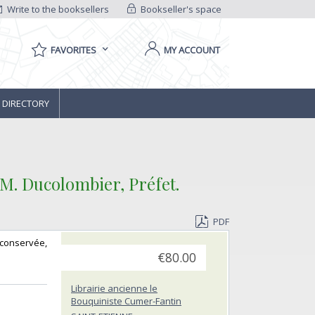
Write to the booksellers
Bookseller's space
FAVORITES
MY ACCOUNT
 DIRECTORY
M. Ducolombier, Préfet.‎
PDF
e conservée,
€80.00
Librairie ancienne le
Bouquiniste Cumer-Fantin