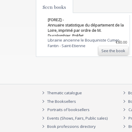
Seen books
[FOREZ] -
Annuaire statistique du département de la
Loire, imprimé par ordre de M.
Ducolombier, Préfet.
Librairie ancienne le Bouquiniste Cumer-
€80.00
Fantin
-
Saint-Etienne
See the book
Thematic catalogue
Bo
The Booksellers
Bo
Portraits of booksellers
C
Events (Shows, Fairs, Public sales)
P
Book professions directory
Br