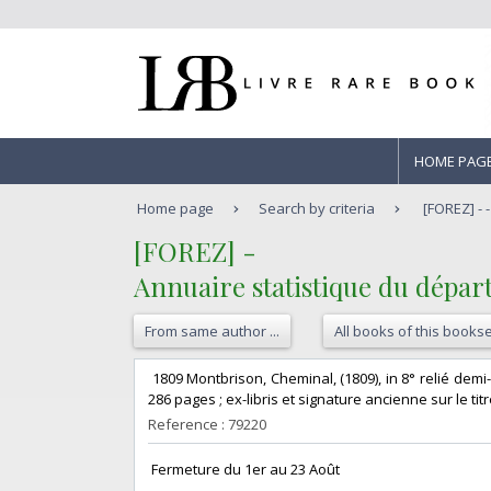
HOME PAG
Home page
Search by criteria
[FOREZ] - 
‎[FOREZ] - ‎
‎Annuaire statistique du dépar
From same author ...
All books of this bookse
‎ 1809 Montbrison, Cheminal, (1809), in 8° relié de
286 pages ; ex-libris et signature ancienne sur le titre
Reference : 79220
‎ Fermeture du 1er au 23 Août‎