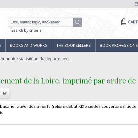
CART
Search by criteria
E
BOOKS AND WORKS
THE BOOKSELLERS
BOOK PROFESSIONS
- Annuaire statistique du départemen...
tement de la Loire, imprimé par ordre de 
ller
mi-basane fauve, dos à nerfs (reliure début XIXe siècle), couverture muett
. ‎