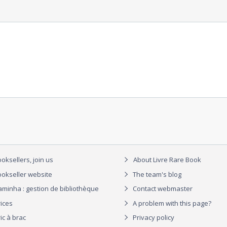
oksellers, join us
About Livre Rare Book
okseller website
The team's blog
aminha : gestion de bibliothèque
Contact webmaster
rices
A problem with this page?
ic à brac
Privacy policy