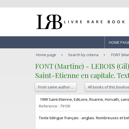
HOME PAG
Home page
Search by criteria
FONT (Marti
‎FONT (Martine) - LEBOIS (Gil).
‎Saint-Etienne en capitale. Tex
From same author ...
All books of this bookse
‎ 1999 Saint-Etienne, EdiLoire, Roanne, Horvath, sans d
Reference : 79109
‎Texte bilingue français - anglais. Nombreuses et b