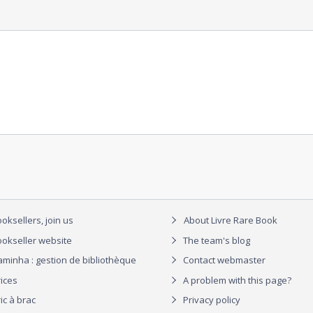
oksellers, join us
About Livre Rare Book
okseller website
The team's blog
aminha : gestion de bibliothèque
Contact webmaster
rices
A problem with this page?
ic à brac
Privacy policy