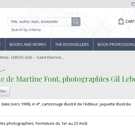
CART
Search by criteria
E
BOOKS AND WORKS
THE BOOKSELLERS
BOOK PROFESSIONS
ne) - LEBOIS (Gil).- - Saint-Etienne...
-‎
te de Martine Font, photographies Gil Leboi
ller
ate (vers 1999), in 4°, cartonnage illustré de l'éditeur, jaquette illustrée. ‎
elles photographies. Fermeture du 1er au 23 Août‎