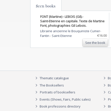
Seen books
FONT (Martine) - LEBOIS (Gil).-
Saint-Etienne en capitale. Texte de Martine
Font, photographies Gil Lebois.
Librairie ancienne le Bouquiniste Cumer-
€16.00
Fantin
-
Saint-Etienne
See the book
Thematic catalogue
Bo
The Booksellers
Bo
Portraits of booksellers
C
Events (Shows, Fairs, Public sales)
P
Book professions directory
Br