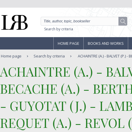
Search by criteria
HOME PAGE
BOOKS AND WORKS
Home page
Search by criteria
ACHAINTRE (A.) - BALVET (P.) - BE
‎ACHAINTRE (A.) - BALV
BECACHE (A.) - BERTHI
- GUYOTAT (J.) - LAMBE
REQUET (A.) - REVOL (