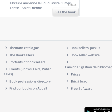
Librairie ancienne le Bouquiniste Cumer-
Actualités de thérapeutique psychiatrique.
€20.00
Fantin
-
Saint-Etienne
Préface du professeur Jean Dechaume.
See the book
Thematic catalogue
Booksellers, join us
The Booksellers
Bookseller website
Portraits of booksellers
Caminha : gestion de biblioth
Events (Shows, Fairs, Public
sales)
Prices
Book professions directory
Bric à brac
Find our books on Addall
Free Software