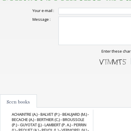
Your e-mail :
Message :
Enter these char
Seen books
ACHAINTRE (A.) - BALVET (P.) - BEAUJARD (M.) -
BECACHE (A.) - BERTHIER (C.) - BROUSSOLE
(P.) - GUYOTAT (J.) - LAMBERT (P. A.) - PERRIN
(J.) - REQUET (A.) - REVOL (L.) - VERMOREL (H.).-