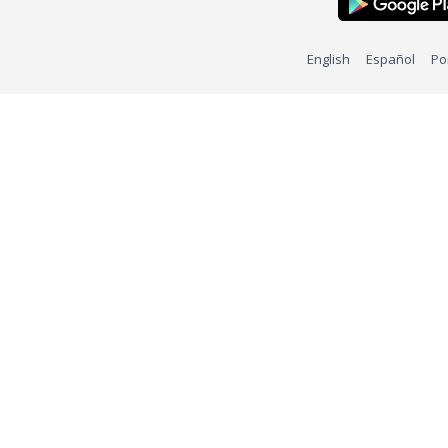
English
Español
Po