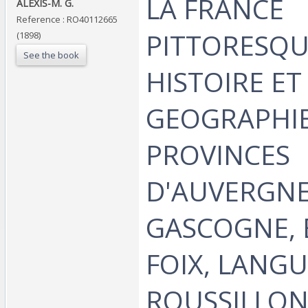
‎LA FRANCE
‎ALEXIS-M. G.‎
Reference : RO40112665
PITTORESQU
(1898)
See the book
HISTOIRE ET
GEOGRAPHIE
PROVINCES
D'AUVERGNE
GASCOGNE, 
FOIX, LANG
ROUSSILLON