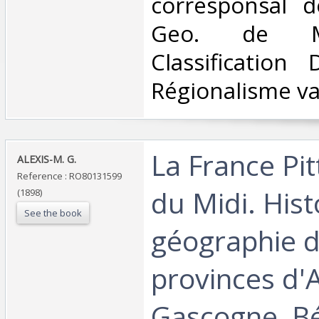
corresponsal d
Geo. de Ma
Classification
Régionalisme var
‎La France Pi
‎ALEXIS-M. G.‎
Reference : RO80131599
du Midi. Hist
(1898)
See the book
géographie 
provinces d'
Gascogne, Bé