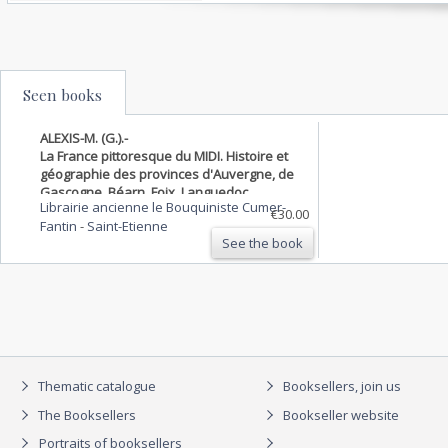
Seen books
ALEXIS-M. (G.).-
La France pittoresque du MIDI. Histoire et
géographie des provinces d'Auvergne, de
Gascogne, Béarn, Foix, Languedoc,
Librairie ancienne le Bouquiniste Cumer-
Roussillon, Comtat, Nice, Provence, Corse,
€30.00
Fantin
-
Saint-Etienne
et des départements qu'elles ont formés.
See the book
Thematic catalogue
Booksellers, join us
The Booksellers
Bookseller website
Portraits of booksellers