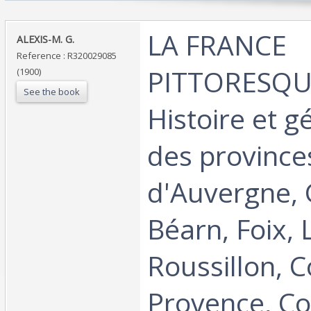
‎LA FRANCE
‎ALEXIS-M. G.‎
Reference : R320029085
PITTORESQUE
(1900)
See the book
Histoire et 
des province
d'Auvergne,
Béarn, Foix,
Roussillon, C
Provence, Co