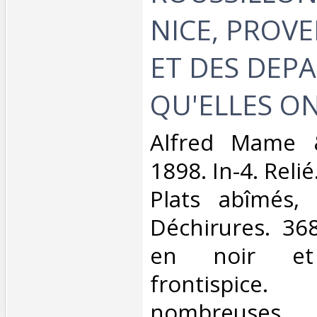
NICE, PROVE
ET DES DEP
QU'ELLES O
‎Alfred Mame &
1898. In-4. Relié
Plats abîmés,
Déchirures. 36
en noir e
frontispice.
nombreuses