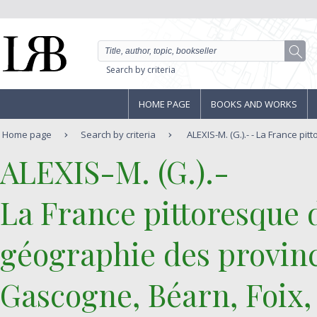
Search by criteria
HOME PAGE
BOOKS AND WORKS
Home page
Search by criteria
ALEXIS-M. (G.).- - La France pit
‎ALEXIS-M. (G.).-‎
‎La France pittoresque 
géographie des provin
Gascogne, Béarn, Foix,