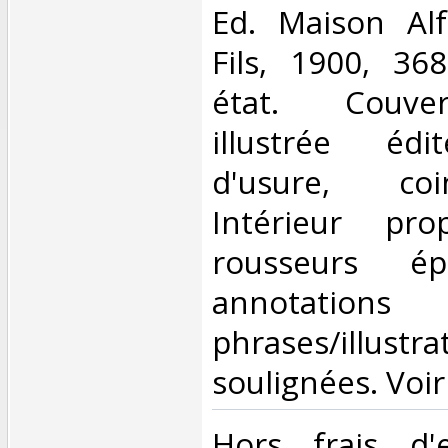
‎Ed. Maison A
Fils, 1900, 36
état. Couver
illustrée édi
d'usure, coi
Intérieur pro
rousseurs ép
annotat
phrases/illustra
soulignées. Voir
‎Hors frais d'