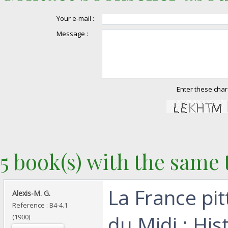
Your e-mail :
Message :
Enter these char
5 book(s) with the same t
‎La France pi
‎Alexis-M. G.‎
Reference : B4-4.1
du Midi : Hist
(1900)