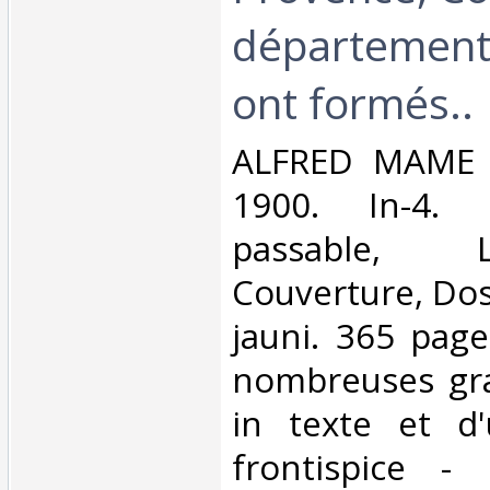
départements
ont formés..‎
‎ALFRED MAME 
1900. In-4. 
passable, 
Couverture, Dos
jauni. 365 page
nombreuses gra
in texte et d
frontispice -