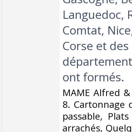
Languedoc, R
Comtat, Nice
Corse et des
départements
ont formés.‎
‎MAME Alfred & 
8. Cartonnage d
passable, Plat
arrachés, Quelq