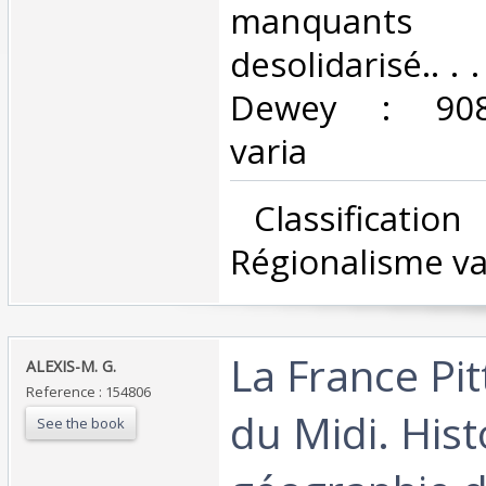
manquants
desolidarisé.. . .
Dewey : 908-
varia‎
‎ Classificatio
Régionalisme var
‎La France Pi
‎ALEXIS-M. G.‎
Reference : 154806
du Midi. Hist
See the book