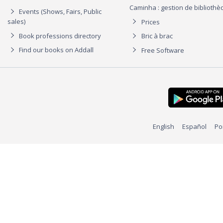
Caminha : gestion de biblioth
Events (Shows, Fairs, Public
sales)
Prices
Book professions directory
Bric à brac
Find our books on Addall
Free Software
English
Español
Po