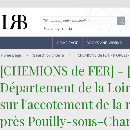
Search by criteria
HOME PAGE
BOOKS AND WORKS
Home page
Search by criteria
[CHEMIONS de FER] - [FOREZ].- 
‎[CHEMIONS de FER] - 
‎Département de la Loi
sur l'accotement de la
près Pouilly-sous-Char