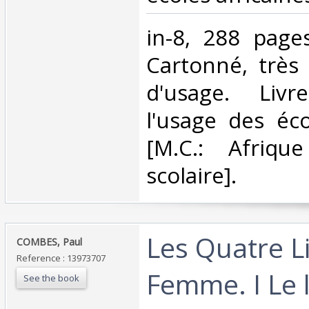
‎in-8, 288 pages
Cartonné, très 
d'usage. Livr
l'usage des éco
[M.C.: Afrique
scolaire].‎
‎Les Quatre L
‎COMBES, Paul‎
Reference : 13973707
Femme. I Le l
See the book