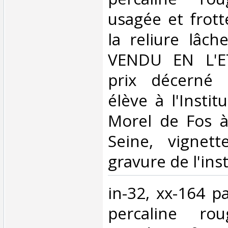
usagée et frott
la reliure lâch
VENDU EN L'ET
prix décerné 
élève à l'Insti
Morel de Fos à
Seine, vignet
gravure de l'inst
‎in-32, xx-164 p
percaline ro