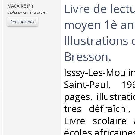
‎Livre de lec
‎MACAIRE (F.)‎
Reference : 13968528
moyen 1è an
See the book
Illustrations 
Bresson.‎
‎Isssy-Les-Mouli
Saint-Paul, 1
pages, illustrat
très défraîchi,
Livre scolaire
écoles africaines