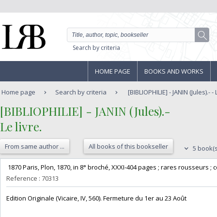
Search by criteria
HOME PAGE
BOOKS AND WORKS
Home page
Search by criteria
[BIBLIOPHILIE] - JANIN (Jules).- - 
‎[BIBLIOPHILIE] - JANIN (Jules).-‎
‎Le livre.‎
From same author ...
All books of this bookseller
5 book(s
‎ 1870 Paris, Plon, 1870, in 8° broché, XXXI-404 pages ; rares rousseurs ; 
Reference : 70313
‎Edition Originale (Vicaire, IV, 560). Fermeture du 1er au 23 Août‎