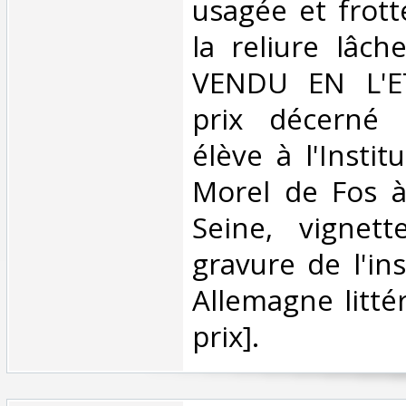
usagée et frott
la reliure lâch
VENDU EN L'ET
prix décerné 
élève à l'Insti
Morel de Fos à
Seine, vignet
gravure de l'ins
Allemagne littér
prix].‎