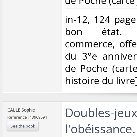
de Poche (carte j
‎in-12, 124 page
bon état. 
commerce, offer
du 3°e anniver
de Poche (carte 
histoire du livre].
‎Doubles-jeux
‎CALLE Sophie‎
Reference : 13969694
l'obéissance. 
See the book