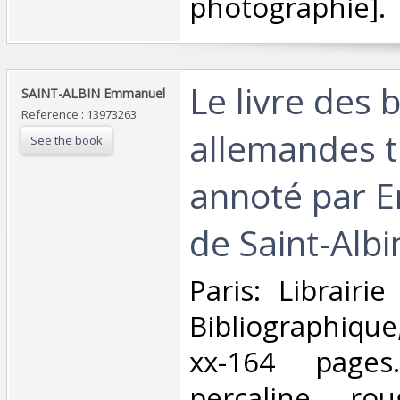
photographie].‎
‎Le livre des 
‎SAINT-ALBIN Emmanuel‎
Reference : 13973263
allemandes t
See the book
annoté par 
de Saint-Albin
‎Paris: Librairi
Bibliographiqu
xx-164 pages
percaline ro