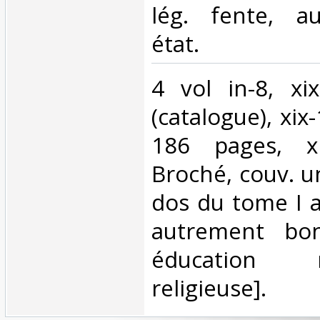
lég. fente, a
état.‎
‎4 vol in-8, x
(catalogue), xix
186 pages, xi
Broché, couv. u
dos du tome I a
autrement bon
éducation
religieuse].‎