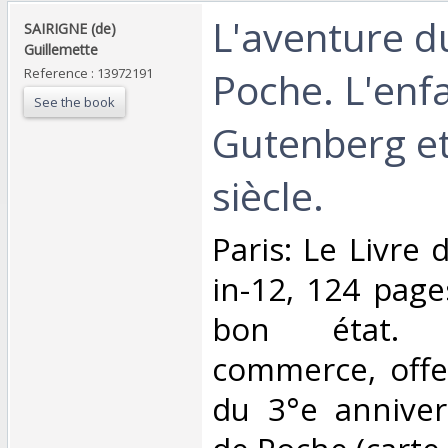
‎L'aventure d
‎SAIRIGNE (de)
Guillemette‎
Poche. L'enf
Reference : 13972191
See the book
Gutenberg e
siècle.‎
‎Paris: Le Livre
in-12, 124 page
bon état. 
commerce, offer
du 3°e anniver