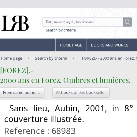
Search by criteria
HOME PAGE
BOOKS AND WORKS
Home page
Search by criteria
[FOREZ].- - 2000 ans en Forez.
‎[FOREZ].-‎
‎2000 ans en Forez. Ombres et lumières.‎
From same author ...
All books of this bookseller
‎ Sans lieu, Aubin, 2001, in 8
couverture illustrée. ‎
Reference : 68983