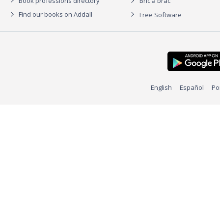
Book professions directory
Bric à brac
Find our books on Addall
Free Software
English
Español
Po