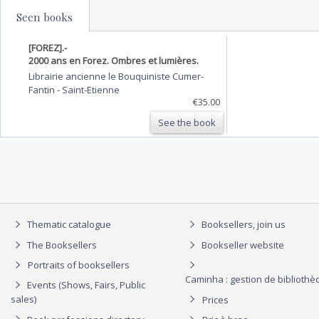
Seen books
[FOREZ].-
2000 ans en Forez. Ombres et lumières.
Librairie ancienne le Bouquiniste Cumer-
Fantin
-
Saint-Etienne
€35.00
See the book
Thematic catalogue
Booksellers, join us
The Booksellers
Bookseller website
Portraits of booksellers
Caminha : gestion de biblioth
Events (Shows, Fairs, Public
sales)
Prices