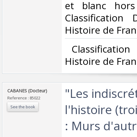
et blanc hors 
Classification
Histoire de Franc
‎ Classificatio
Histoire de Franc
‎"Les indiscr
‎CABANES (Docteur)‎
Reference : 85022
l'histoire (tr
See the book
: Murs d'autr