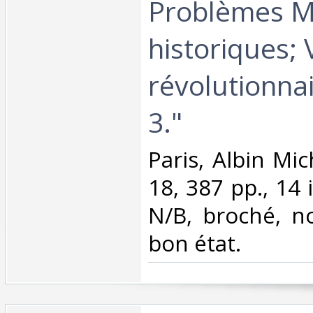
Problèmes M
historiques; 
révolutionna
3."‎
‎Paris, Albin Mi
18, 387 pp., 14 
N/B, broché, n
bon état.‎