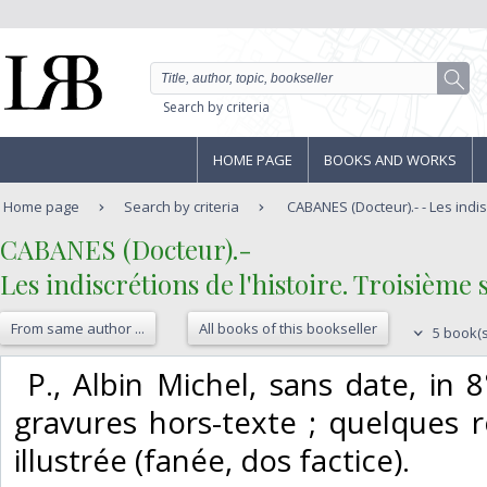
Search by criteria
HOME PAGE
BOOKS AND WORKS
Home page
Search by criteria
CABANES (Docteur).- - Les indisc
‎CABANES (Docteur).-‎
‎Les indiscrétions de l'histoire. Troisième s
From same author ...
All books of this bookseller
5 book(s
‎ P., Albin Michel, sans date, in
gravures hors-texte ; quelques 
illustrée (fanée, dos factice). ‎