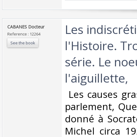
‎Les indiscré
‎CABANES Docteur‎
Reference : 12264
l'Histoire. T
See the book
série. Le no
l'aiguillette,‎
‎ Les causes gra
parlement, Quel
donné à Socrate.
Michel circa 19