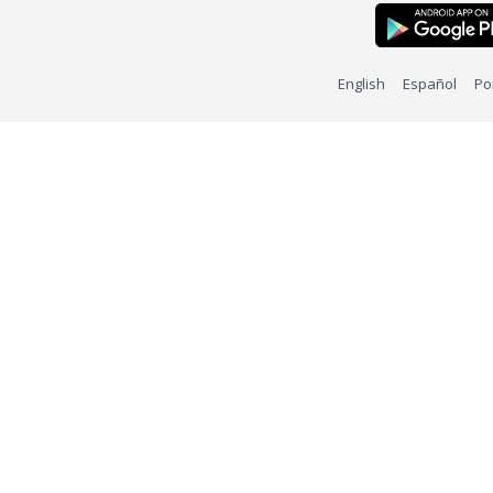
English
Español
Po