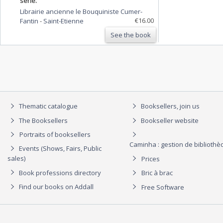
série.
Librairie ancienne le Bouquiniste Cumer-
€16.00
Fantin
-
Saint-Etienne
See the book
Thematic catalogue
Booksellers, join us
The Booksellers
Bookseller website
Portraits of booksellers
Caminha : gestion de biblioth
Events (Shows, Fairs, Public
sales)
Prices
Book professions directory
Bric à brac
Find our books on Addall
Free Software