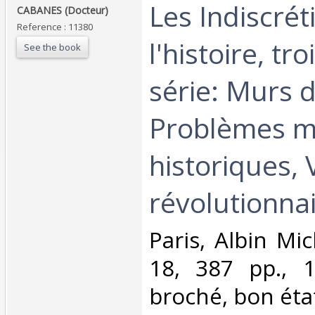
‎Les Indiscré
‎CABANES (Docteur)‎
Reference : 11380
l'histoire, tr
See the book
série: Murs d
Problèmes m
historiques, 
révolutionnai
‎Paris, Albin Mi
18, 387 pp., 1
broché, bon état