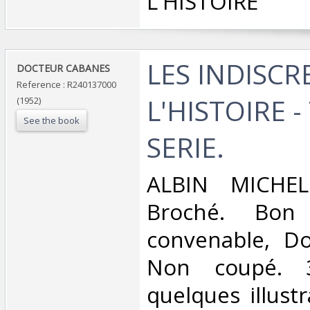
L'HISTOIRE‎
‎LES INDISC
‎DOCTEUR CABANES‎
Reference : R240137000
L'HISTOIRE 
(1952)
See the book
SERIE.‎
‎ALBIN MICHEL
Broché. Bon 
convenable, Dos
Non coupé. 
quelques illust