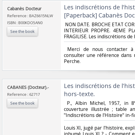
‎Les indiscrétions de l'his
‎Cabanès Docteur ‎
[Paperback] Cabanès Doct
Reference : BAZ6615NLW
ISBN : B00KDO5AN0
‎ NON DATE. BROCHE ETAT COR
INTERIEUR PROPRE. 4EME PL
See the book
FRAGILISE. Les indiscrétions de l'
‎ Merci de nous contacter à 
consulter une référence dans 
Perche.‎
‎Les indiscrétions de l'his
‎CABANES (Docteur).-‎
hors-texte.‎
Reference : 62717
‎ P., Albin Michel, 1957, in 
See the book
couverture illustrée ; table a
"Indiscrétions de l'Histoire" in-fi
‎Louis XI, jugé par l'histoire, ex
inhumé Louis XI ? - Comment e