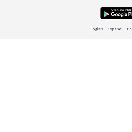
English
Español
Po