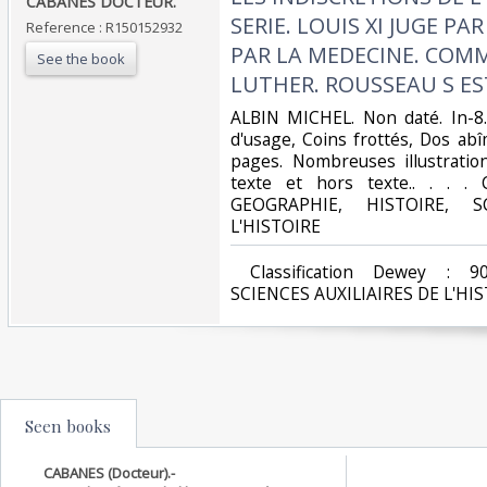
‎CABANES DOCTEUR.‎
SERIE. LOUIS XI JUGE PA
Reference : R150152932
PAR LA MEDECINE. COM
See the book
LUTHER. ROUSSEAU S EST I
‎ALBIN MICHEL. Non daté. In-8.
d'usage, Coins frottés, Dos abî
pages. Nombreuses illustratio
texte et hors texte.. . . . 
GEOGRAPHIE, HISTOIRE, S
L'HISTOIRE‎
‎ Classification Dewey : 9
SCIENCES AUXILIAIRES DE L'HIS
Seen books
CABANES (Docteur).-