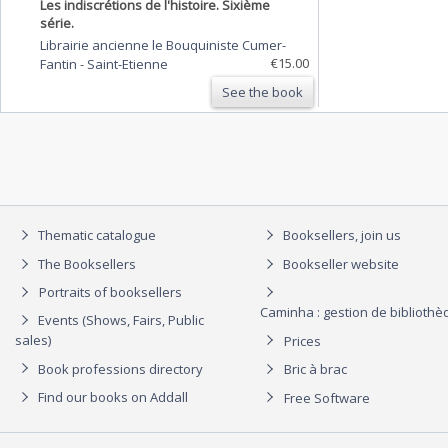
Les indiscrétions de l'histoire. Sixième
série.
Librairie ancienne le Bouquiniste Cumer-
€15.00
Fantin
-
Saint-Etienne
See the book
Thematic catalogue
Booksellers, join us
The Booksellers
Bookseller website
Portraits of booksellers
Caminha : gestion de biblioth
Events (Shows, Fairs, Public
sales)
Prices
Book professions directory
Bric à brac
Find our books on Addall
Free Software