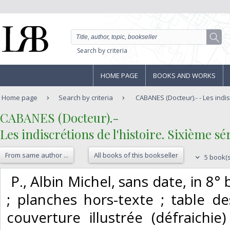
Search by criteria
HOME PAGE
BOOKS AND WORKS
Home page
Search by criteria
CABANES (Docteur).- - Les indisc
‎CABANES (Docteur).-‎
‎Les indiscrétions de l'histoire. Sixième séri
From same author ...
All books of this bookseller
5 book(s
‎ P., Albin Michel, sans date, in 
; planches hors-texte ; table de
couverture illustrée (défraichie)