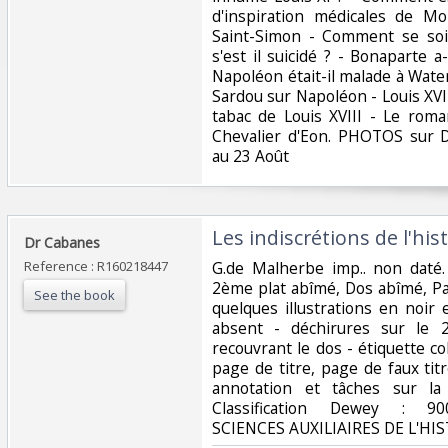
d'inspiration médicales de Mo
Saint-Simon - Comment se soign
s'est il suicidé ? - Bonaparte a-
Napoléon était-il malade à Wate
Sardou sur Napoléon - Louis XVI
tabac de Louis XVIII - Le roma
Chevalier d'Eon. PHOTOS sur
au 23 Août‎
‎Les indiscrétions de l'hist
‎Dr Cabanes‎
Reference : R160218447
‎G.de Malherbe imp.. non daté.
2ème plat abîmé, Dos abîmé, Pa
See the book
quelques illustrations en noir 
absent - déchirures sur le 
recouvrant le dos - étiquette co
page de titre, page de faux ti
annotation et tâches sur la
Classification Dewey : 90
SCIENCES AUXILIAIRES DE L'HIS