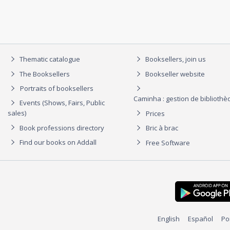
Thematic catalogue
Booksellers, join us
The Booksellers
Bookseller website
Portraits of booksellers
Caminha : gestion de biblioth
Events (Shows, Fairs, Public
sales)
Prices
Book professions directory
Bric à brac
Find our books on Addall
Free Software
English
Español
Po