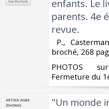
enfants. Le l
See the book
parents. 4e é
revue.‎
‎ P., Casterma
broché, 268 page
‎PHOTOS su
Fermeture du 1e
‎"Un monde i
‎ARTHUS André
(Docteur).‎