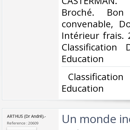
‎CASTERMAN. 
Broché. Bon 
convenable, Dos
Intérieur frais. 
Classification
Education‎
‎ Classificatio
Education‎
‎Un monde in
‎ARTHUS (Dr André).-‎
Reference : 20609