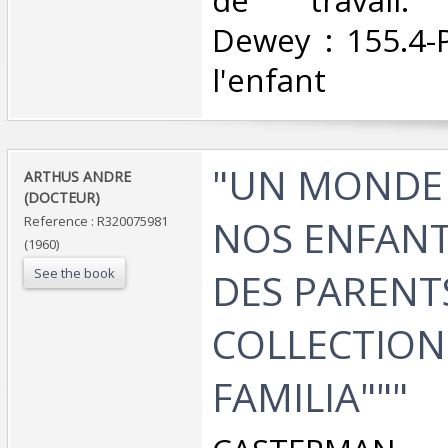
Dewey : 155.4-
l'enfant‎
‎"UN MONDE
‎ARTHUS ANDRE
(DOCTEUR)‎
NOS ENFANTS
Reference : R320075981
(1960)
See the book
DES PARENTS
COLLECTION
FAMILIA"""‎