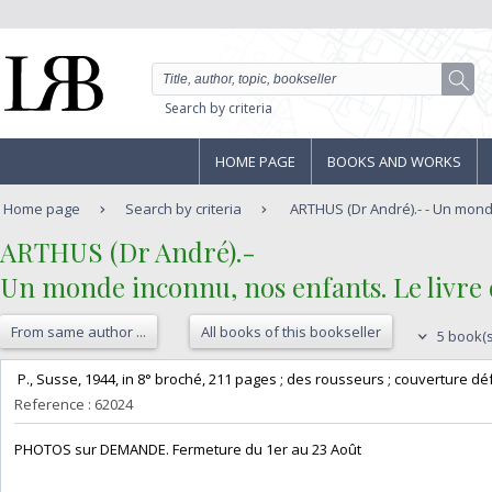
Search by criteria
HOME PAGE
BOOKS AND WORKS
Home page
Search by criteria
ARTHUS (Dr André).- - Un mond
‎ARTHUS (Dr André).-‎
‎Un monde inconnu, nos enfants. Le livre d
From same author ...
All books of this bookseller
5 book(s
‎ P., Susse, 1944, in 8° broché, 211 pages ; des rousseurs ; couverture défr
Reference : 62024
‎PHOTOS sur DEMANDE. Fermeture du 1er au 23 Août‎