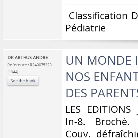
‎ Classification
Pédiatrie‎
‎UN MONDE
‎DR ARTHUS ANDRE‎
Reference : R240075323
NOS ENFANTS
(1944)
See the book
DES PARENTS
‎LES EDITIONS 
In-8. Broché. 
Couv. défraîch