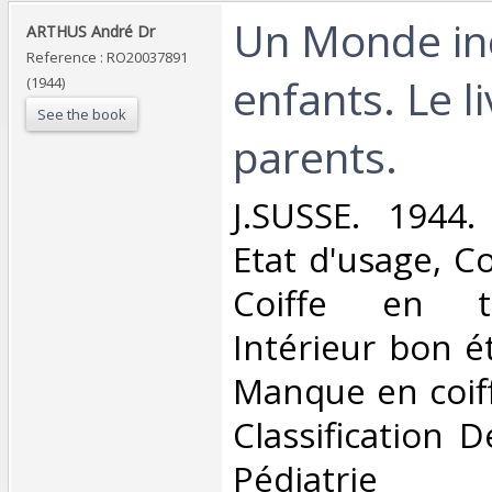
‎Un Monde in
‎ARTHUS André Dr‎
Reference : RO20037891
enfants. Le l
(1944)
See the book
parents.‎
‎J.SUSSE. 1944.
Etat d'usage, Co
Coiffe en t
Intérieur bon é
Manque en coiffe
Classification 
Pédiatrie‎