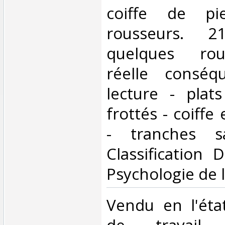
coiffe de pi
rousseurs. 
quelques rou
réelle conséq
lecture - plats
frottés - coiffe
- tranches sa
Classification 
Psychologie de l
‎Vendu en l'éta
de travail. C