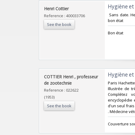
‎Hygiène et
‎Henri Cottier‎
‎ Sans date. H
Reference : 400033706
bon état‎
See the book
‎Bon état‎
‎Hygiène et
‎COTTIER Henri , professeur
de zootechnie ‎
‎Paris Hachett
Illustrée de 
Reference : 022622
Complétez vo
(1953)
encyclopédie e
See the book
d'un seul frai
. Médecine vétér
‎Couverture sou