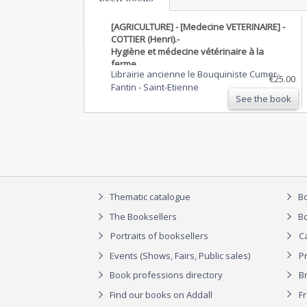
[AGRICULTURE] - [Medecine VETERINAIRE] -
COTTIER (Henri).-
Hygiène et médecine vétérinaire à la
ferme.
Librairie ancienne le Bouquiniste Cumer-
€25.00
Fantin
-
Saint-Etienne
See the book
Thematic catalogue
Bo
The Booksellers
Bo
Portraits of booksellers
C
Events (Shows, Fairs, Public sales)
P
Book professions directory
Br
Find our books on Addall
F