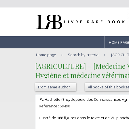
HOME PAG
Home page
Search by criteria
[AGRICULTU
‎[AGRICULTURE] - [Medecine 
‎Hygiène et médecine vétérinair
From same author ...
All books of this bookse
‎ P., Hachette (Encyclopédie des Connaissances Agrico
Reference : 59490
‎Illustré de 168 figures dans le texte et de VIII pl