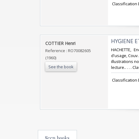
‎ Classification
‎HYGIENE E
‎COTTIER Henri‎
‎HACHETTE, En
Reference : RO70082605
d'usage, Couv.
(1960)
illustrations n
See the book
lecture.. . . . 
‎ Classification
Seen books