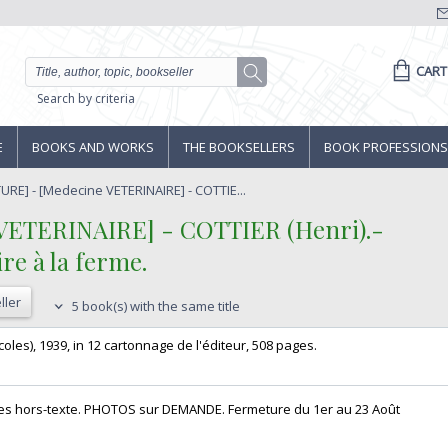
CART
Search by criteria
E
BOOKS AND WORKS
THE BOOKSELLERS
BOOK PROFESSIONS
RE] - [Medecine VETERINAIRE] - COTTIE...
VETERINAIRE] - COTTIER (Henri).-‎
e à la ferme.‎
ller
5 book(s) with the same title
les), 1939, in 12 cartonnage de l'éditeur, 508 pages. ‎
anches hors-texte. PHOTOS sur DEMANDE. Fermeture du 1er au 23 Août‎