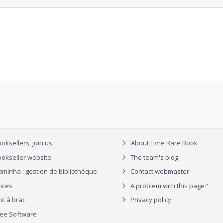
oksellers, join us
About Livre Rare Book
okseller website
The team's blog
aminha : gestion de bibliothèque
Contact webmaster
rices
A problem with this page?
ic à brac
Privacy policy
ree Software