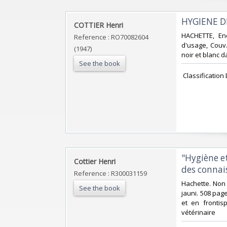
‎HYGIENE D
‎COTTIER Henri‎
‎HACHETTE, En
Reference : RO70082604
d'usage, Couv. 
(1947)
noir et blanc da
See the book
‎ Classification
‎"Hygiène e
‎Cottier Henri‎
des connais
Reference : R300031159
‎Hachette. Non 
See the book
jauni. 508 pag
et en frontisp
vétérinaire‎