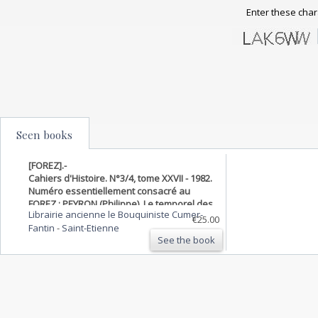
Enter these char
Seen books
[FOREZ].-
Cahiers d'Histoire. N°3/4, tome XXVII - 1982.
Numéro essentiellement consacré au
FOREZ : PEYRON (Philippe), Le temporel des
Librairie ancienne le Bouquiniste Cumer-
abbayes cisterciennes du Forez - BALDAJOS
€25.00
Fantin
-
Saint-Etienne
(Beatrice), La seigneurie forézienne du Fay
See the book
- LUIRARD …