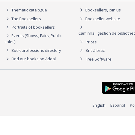
Thematic catalogue
Booksellers, join us
The Booksellers
Bookseller website
Portraits of booksellers
Caminha : gestion de biblioth
Events (Shows, Fairs, Public
sales)
Prices
Book professions directory
Bric à brac
Find our books on Addall
Free Software
English
Español
Po