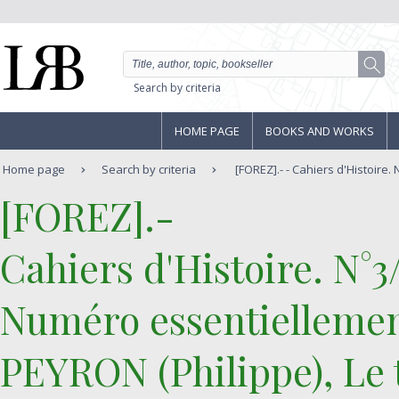
Search by criteria
HOME PAGE
BOOKS AND WORKS
Home page
Search by criteria
[FOREZ].- - Cahiers d'Histoire. 
‎[FOREZ].-‎
‎Cahiers d'Histoire. N°3
Numéro essentiellemen
PEYRON (Philippe), Le