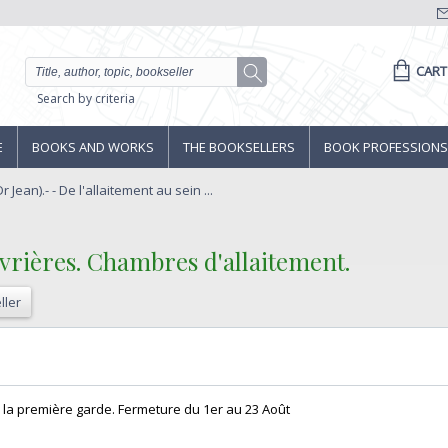
CART
Search by criteria
E
BOOKS AND WORKS
THE BOOKSELLERS
BOOK PROFESSIONS
 Jean).- - De l'allaitement au sein ...
uvrières. Chambres d'allaitement.‎
ller
‎
 la première garde. Fermeture du 1er au 23 Août‎