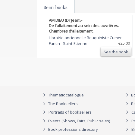
Seen books
AMIDIEU (Dr Jean).-
De l'allaitement au sein des ouvrières.
Chambres d'allaitement.
Librairie ancienne le Bouquiniste Cumer-
€25.00
Fantin
-
Saint-Etienne
See the book
Thematic catalogue
Bo
The Booksellers
Bo
Portraits of booksellers
C
Events (Shows, Fairs, Public sales)
P
Book professions directory
Br