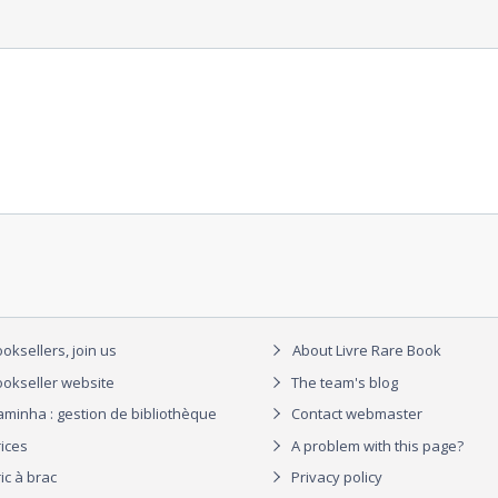
oksellers, join us
About Livre Rare Book
okseller website
The team's blog
aminha : gestion de bibliothèque
Contact webmaster
rices
A problem with this page?
ic à brac
Privacy policy