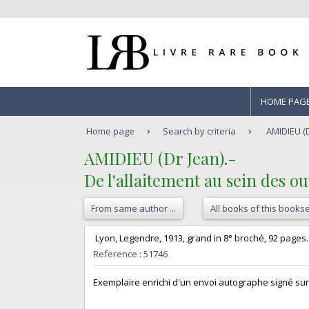
HOME PAG
Home page
Search by criteria
AMIDIEU (Dr
‎AMIDIEU (Dr Jean).-‎
‎De l'allaitement au sein des o
From same author ...
All books of this bookse
‎ Lyon, Legendre, 1913, grand in 8° broché, 92 pages. 
Reference : 51746
‎Exemplaire enrichi d'un envoi autographe signé sur