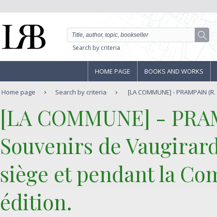
Search by criteria
HOME PAGE
BOOKS AND WORKS
Home page
Search by criteria
[LA COMMUNE] - PRAMPAIN (R. P.
‎[LA COMMUNE] - PRAMP
‎Souvenirs de Vaugirar
siège et pendant la Co
édition.‎