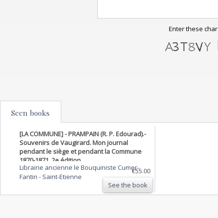
Enter these char
Seen books
[LA COMMUNE] - PRAMPAIN (R. P. Edourad).-
Souvenirs de Vaugirard. Mon journal
pendant le siège et pendant la Commune
1870-1871. 2e édition.
Librairie ancienne le Bouquiniste Cumer-
€55.00
Fantin
-
Saint-Etienne
See the book