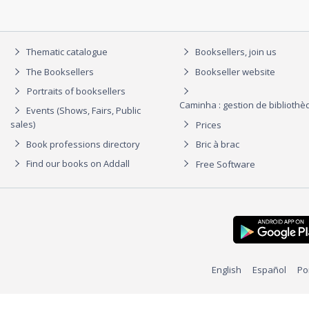
Thematic catalogue
Booksellers, join us
The Booksellers
Bookseller website
Portraits of booksellers
Caminha : gestion de biblioth
Events (Shows, Fairs, Public
sales)
Prices
Book professions directory
Bric à brac
Find our books on Addall
Free Software
English
Español
Po