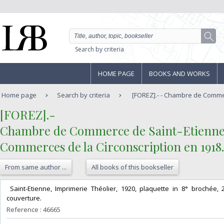
Search by criteria
HOME PAGE
BOOKS AND WORKS
Home page
Search by criteria
[FOREZ].- - Chambre de Commer
‎[FOREZ].-‎
‎Chambre de Commerce de Saint-Etienne. 
Commerces de la Circonscription en 1918.‎
From same author ...
All books of this bookseller
‎ Saint-Etienne, Imprimerie Théolier, 1920, plaquette in 8° brochée
couverture. ‎
Reference : 46665