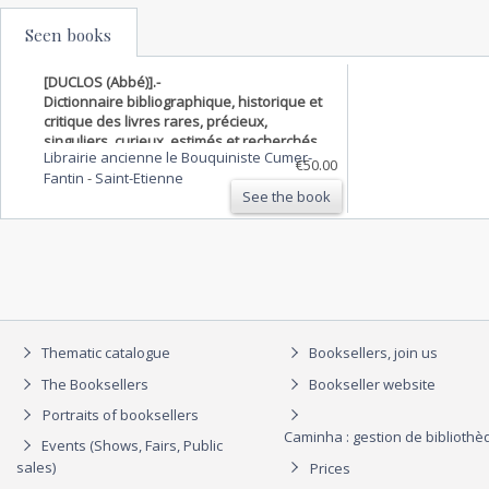
Seen books
[DUCLOS (Abbé)].-
Dictionnaire bibliographique, historique et
critique des livres rares, précieux,
singuliers, curieux, estimés et recherchés
Librairie ancienne le Bouquiniste Cumer-
qui n'ont aucun prix fixe, tant des auteurs
€50.00
Fantin
-
Saint-Etienne
connus que de ceux qui ne le sont pas, soit
See the book
manuscri…
Thematic catalogue
Booksellers, join us
The Booksellers
Bookseller website
Portraits of booksellers
Caminha : gestion de biblioth
Events (Shows, Fairs, Public
sales)
Prices