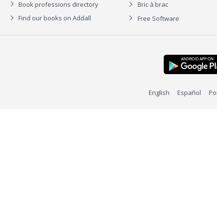
Book professions directory
Bric à brac
Find our books on Addall
Free Software
English
Español
Po