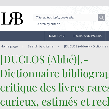
Search by criteria
HOME PAGE
BOOKS AND WORKS
Home page
Search by criteria
[DUCLOS (Abbé)].- - Dictionnair
‎[DUCLOS (Abbé)].-‎
‎Dictionnaire bibliogra
critique des livres rare
curieux, estimés et re