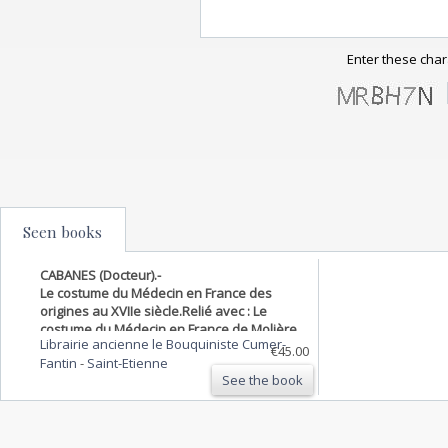
Enter these char
Seen books
CABANES (Docteur).-
Le costume du Médecin en France des
origines au XVIIe siècle.Relié avec : Le
costume du Médecin en France de Molière
Librairie ancienne le Bouquiniste Cumer-
à nos jours.
€45.00
Fantin
-
Saint-Etienne
See the book