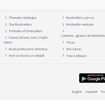
Thematic catalogue
Booksellers, join us
The Booksellers
Bookseller website
Portraits of booksellers
Caminha : gestion de biblioth
Events (Shows, Fairs, Public
sales)
Prices
Book professions directory
Bric à brac
Find our books on Addall
Free Software
English
Español
Po