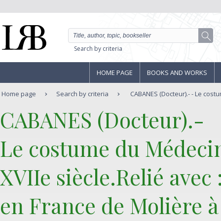
Search by criteria
HOME PAGE
BOOKS AND WORKS
Home page
Search by criteria
CABANES (Docteur).- - Le costu
‎CABANES (Docteur).-‎
‎Le costume du Médecin
XVIIe siècle.Relié ave
en France de Molière à 