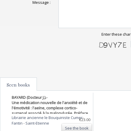
Message :
Enter these char
Seen books
BAYARD (Docteur J.).-
Une médication nouvelle de l'anxiété et de
l'émotivité : l'aeïne, complexe cortico-
surrenal associé à la malonylurée. Préface
Librairie ancienne le Bouquiniste Cumer-
du Pr Laignel-Lavastine. 3ème édition.
€23.00
Fantin
-
Saint-Etienne
See the book