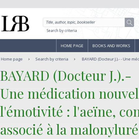
Search by criteria
HOME PAGE
BOOKS AND WORKS
Home page
Search by criteria
BAYARD (Docteur J.).- - Une méd
‎BAYARD (Docteur J.).-‎
‎Une médication nouvell
l'émotivité : l'aeïne, 
associé à la malonyluré