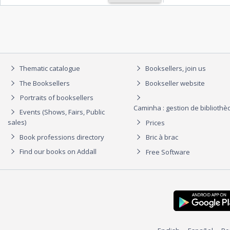
Thematic catalogue
Booksellers, join us
The Booksellers
Bookseller website
Portraits of booksellers
Caminha : gestion de biblioth
Events (Shows, Fairs, Public
sales)
Prices
Book professions directory
Bric à brac
Find our books on Addall
Free Software