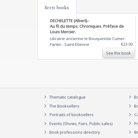
Seen books
DECHELETTE (Albert).-
Au fil du temps. Chroniques. Préface de
Louis Mercier.
Librairie ancienne le Bouquiniste Cumer-
€23.00
Fantin
-
Saint-Etienne
See the book
Thematic catalogue
Bo
The Booksellers
Bo
Portraits of booksellers
C
Events (Shows, Fairs, Public sales)
P
Book professions directory
Br