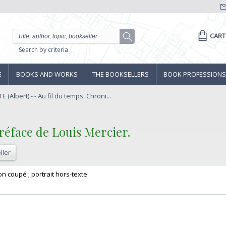
CART
Search by criteria
E
BOOKS AND WORKS
THE BOOKSELLERS
BOOK PROFESSIONS
 (Albert).- - Au fil du temps. Chroni...
réface de Louis Mercier.‎
ller
n coupé ; portrait hors-texte ‎