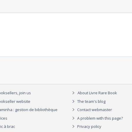
oksellers, join us
About Livre Rare Book
okseller website
The team's blog
aminha : gestion de bibliothèque
Contact webmaster
rices
A problem with this page?
ic à brac
Privacy policy