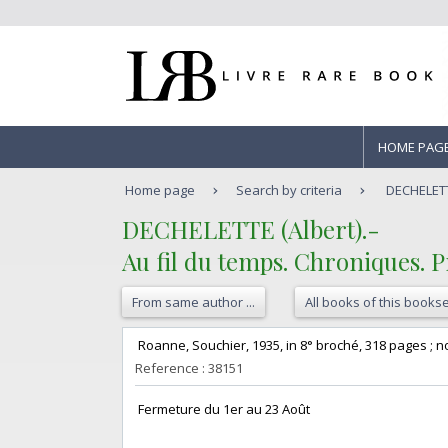
HOME PAG
Home page
Search by criteria
DECHELETTE
‎DECHELETTE (Albert).-‎
‎Au fil du temps. Chroniques. P
From same author ...
All books of this bookse
‎ Roanne, Souchier, 1935, in 8° broché, 318 pages ; no
Reference : 38151
‎ Fermeture du 1er au 23 Août‎