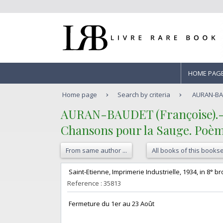
HOME PAG
Home page
Search by criteria
AURAN-BAUD
‎AURAN-BAUDET (Françoise).-
‎Chansons pour la Sauge. Poème
From same author ...
All books of this bookse
‎ Saint-Etienne, Imprimerie Industrielle, 1934, in 8° 
Reference : 35813
‎ Fermeture du 1er au 23 Août‎