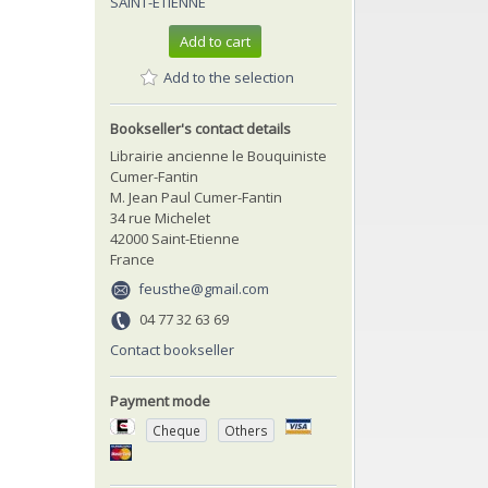
SAINT-ETIENNE
Add to cart
Add to the selection
Bookseller's contact details
Librairie ancienne le Bouquiniste
Cumer-Fantin
M. Jean Paul Cumer-Fantin
34 rue Michelet
42000 Saint-Etienne
France
feusthe@gmail.com
04 77 32 63 69
Contact bookseller
Payment mode
Cheque
Others