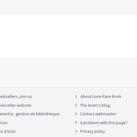
oksellers, join us
About Livre Rare Book
okseller website
The team's blog
aminha : gestion de bibliothèque
Contact webmaster
rices
A problem with this page?
ic à brac
Privacy policy