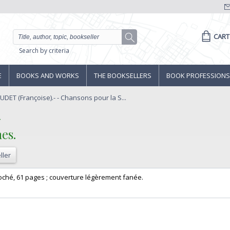
CART
Search by criteria
E
BOOKS AND WORKS
THE BOOKSELLERS
BOOK PROFESSIONS
ET (Françoise).- - Chansons pour la S...
‎
s.‎
ller
broché, 61 pages ; couverture légèrement fanée. ‎