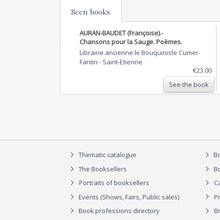
Seen books
AURAN-BAUDET (Françoise).-
Chansons pour la Sauge. Poèmes.
Librairie ancienne le Bouquiniste Cumer-
Fantin
-
Saint-Etienne
€23.00
See the book
Thematic catalogue
Bo
The Booksellers
Bo
Portraits of booksellers
C
Events (Shows, Fairs, Public sales)
P
Book professions directory
Br