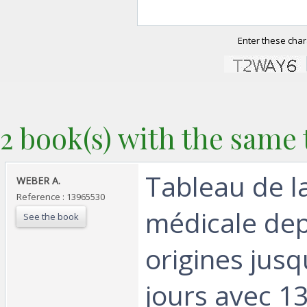
Enter these char
2 book(s) with the same t
‎Tableau de l
‎WEBER A.‎
Reference : 13965530
médicale dep
See the book
origines jusq
jours avec 1