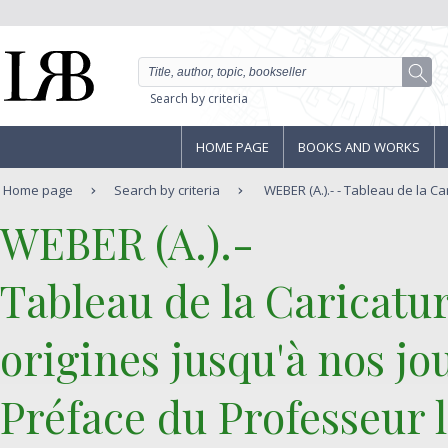
Search by criteria
HOME PAGE
BOOKS AND WORKS
Home page
Search by criteria
WEBER (A.).- - Tableau de la Ca
‎WEBER (A.).-‎
‎Tableau de la Caricatu
origines jusqu'à nos jo
Préface du Professeur l