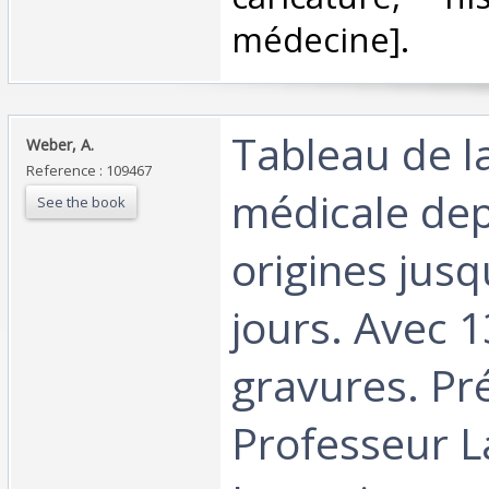
médecine].‎
‎Tableau de l
‎Weber, A.‎
Reference : 109467
médicale dep
See the book
origines jusq
jours. Avec 
gravures. Pr
Professeur L