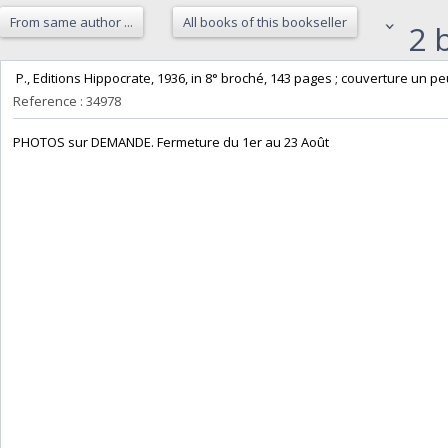
From same author ...
All books of this bookseller
2 b
‎ P., Editions Hippocrate, 1936, in 8° broché, 143 pages ; couverture un pe
Reference : 34978
‎PHOTOS sur DEMANDE. Fermeture du 1er au 23 Août‎