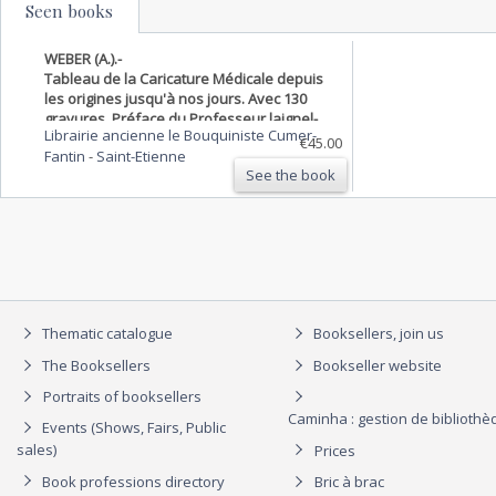
Seen books
WEBER (A.).-
Tableau de la Caricature Médicale depuis
les origines jusqu'à nos jours. Avec 130
gravures. Préface du Professeur laignel-
Librairie ancienne le Bouquiniste Cumer-
Lavastine.
€45.00
Fantin
-
Saint-Etienne
See the book
Thematic catalogue
Booksellers, join us
The Booksellers
Bookseller website
Portraits of booksellers
Caminha : gestion de biblioth
Events (Shows, Fairs, Public
sales)
Prices
Book professions directory
Bric à brac