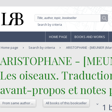
Search by criteria
HOME PAGE
BOOKS AND WORKS
Home page
Search by criteria
ARISTOPHANE - [MEUNIER (Mario)
‎ARISTOPHANE - [MEUNI
‎Les oiseaux. Traductio
avant-propos et notes 
From same author ...
All books of this bookseller
1 b