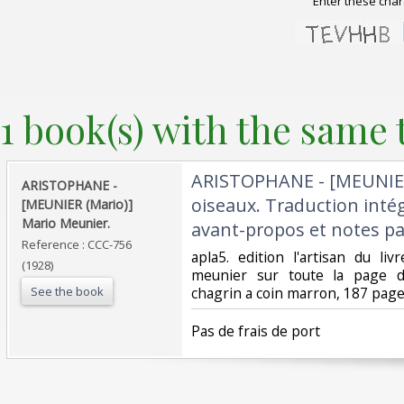
Enter these char
1 book(s) with the same t
‎ARISTOPHANE - [MEUNIER 
‎ARISTOPHANE -
oiseaux. Traduction intég
[MEUNIER (Mario)]
Mario Meunier.‎
avant-propos et notes pa
Reference : CCC-756
‎apla5. edition l'artisan du l
(1928)
meunier sur toute la page d'
See the book
chagrin a coin marron, 187 pages
‎Pas de frais de port‎