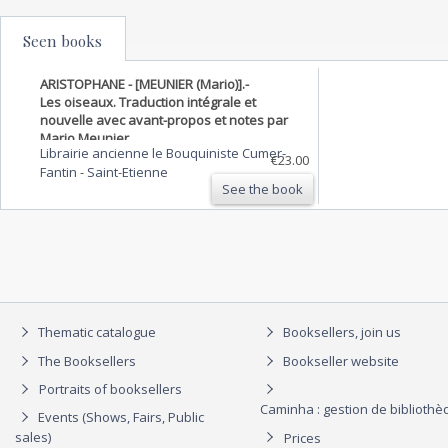
Seen books
ARISTOPHANE - [MEUNIER (Mario)].-
Les oiseaux. Traduction intégrale et
nouvelle avec avant-propos et notes par
Mario Meunier.
Librairie ancienne le Bouquiniste Cumer-
€23.00
Fantin
-
Saint-Etienne
See the book
Thematic catalogue
Booksellers, join us
The Booksellers
Bookseller website
Portraits of booksellers
Caminha : gestion de biblioth
Events (Shows, Fairs, Public
sales)
Prices