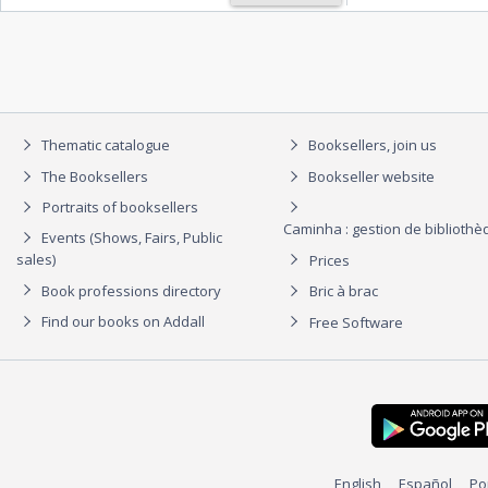
Thematic catalogue
Booksellers, join us
The Booksellers
Bookseller website
Portraits of booksellers
Caminha : gestion de biblioth
Events (Shows, Fairs, Public
sales)
Prices
Book professions directory
Bric à brac
Find our books on Addall
Free Software
English
Español
Po