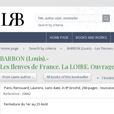
Search by criteria
HOME PAGE
BOOKS AND WORKS
Home page
Search by criteria
BARRON (Louis).- - Les fleuves 
‎BARRON (Louis).-‎
‎Les fleuves de France. La LOIRE. Ouvrage
From same author ...
All books of this bookseller
1 book(s
‎ Paris, Renouard, Laurens, sans date, in 8° broché, 260 pages ; rousseur
Reference : 29662
‎ Fermeture du 1er au 23 Août‎