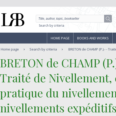
Search by criteria
HOME PAGE
BOOKS AND WORKS
Home page
Search by criteria
BRETON de CHAMP (P.).- - Traité
‎BRETON de CHAMP (P.)
‎Traité de Nivellement,
pratique du nivellemen
nivellements expéditifs