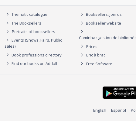
Thematic catalogue
Booksellers, join us
The Booksellers
Bookseller website
Portraits of booksellers
Caminha : gestion de biblioth
Events (Shows, Fairs, Public
sales)
Prices
Book professions directory
Bric à brac
Find our books on Addall
Free Software
English
Español
Po