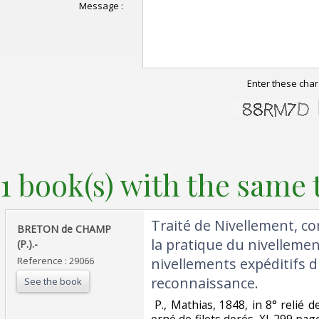
Message :
Enter these char
1 book(s) with the same t
‎Traité de Nivellement, c
‎BRETON de CHAMP
la pratique du nivellemen
(P.).-‎
Reference : 29066
nivellements expéditifs d
reconnaissance.‎
See the book
‎ P., Mathias, 1848, in 8° relié
orné de filets dorés, XI-299 pages