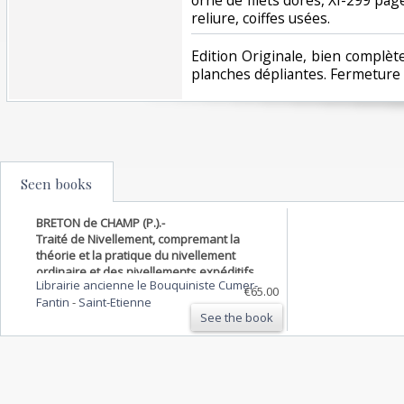
reliure, coiffes usées. ‎
‎Edition Originale, bien complèt
planches dépliantes. Fermeture 
Seen books
BRETON de CHAMP (P.).-
Traité de Nivellement, compremant la
théorie et la pratique du nivellement
ordinaire et des nivellements expéditifs
Librairie ancienne le Bouquiniste Cumer-
dits préparatoires ou de reconnaissance.
€65.00
Fantin
-
Saint-Etienne
See the book