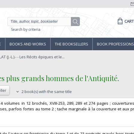
CART
Search by criteria
E
BOOKS AND WORKS
THE BOOKSELLERS
BOOK PROFESSIONS
(J.-L.).- - Les Récits épiques et le...
 des plus grands hommes de l'Antiquité.‎
ller
2 book(s) with the same title
, 4 volumes in 12 brochés, XVIII-253, 289, 289 et 274 pages ; couverture
ses, parfois fortes au tome 2 ; tache marginale à la couverture et aux p
t de l'auteur en frontispice du tome 1 et de 23 portraits gravés hors-text