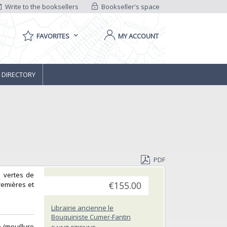
Write to the booksellers
Bookseller's space
FAVORITES
MY ACCOUNT
 DIRECTORY
PDF
s vertes de
remières et
€155.00
Librairie ancienne le
Bouquiniste Cumer-Fantin
e (mouillure