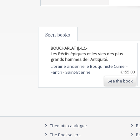
Seen books
BOUCHARLAT (J.-L.).-
Les Récits épiques et les vies des plus
grands hommes de l'Antiquité.
Librairie ancienne le Bouquiniste Cumer-
€155.00
Fantin
-
Saint-Etienne
See the book
Thematic catalogue
Bo
The Booksellers
Bo