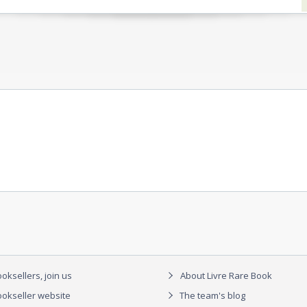
oksellers, join us
About Livre Rare Book
okseller website
The team's blog