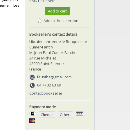
SAINT-ETIENNE
sième : Les
Add to cart
Add to the selection
Bookseller's contact details
Librairie ancienne le Bouquiniste
Cumer-Fantin
M. Jean Paul Cumer-Fantin
34 rue Michelet
42000 Saint-Etienne
France
feusthe@gmail.com
04 77 32 63 69
Contact bookseller
Payment mode
Cheque
Others