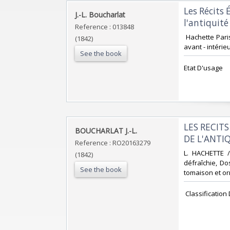
‎Les Récit
‎J.-L. Boucharlat‎
l'antiquité
Reference : 013848
‎ Hachette Par
(1842)
avant - intérieur
See the book
‎Etat D'usage ‎
‎LES RECI
‎BOUCHARLAT J.-L.‎
DE L'ANTIQ
Reference : RO20163279
‎L. HACHETTE 
(1842)
défraîchie, Dos
See the book
tomaison et orn
‎ Classificatio