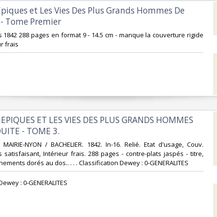
s Épiques et Les Vies Des Plus Grands Hommes De
 - Tome Premier‎
is 1842 288 pages en format 9 - 14.5 cm - manque la couverture rigide
 frais ‎
TS EPIQUES ET LES VIES DES PLUS GRANDS HOMMES
UITE - TOME 3.‎
/ MAIRIE-NYON / BACHELIER. 1842. In-16. Relié. Etat d'usage, Couv.
 satisfaisant, Intérieur frais. 288 pages - contre-plats jaspés - titre,
ements dorés au dos.. . . . Classification Dewey : 0-GENERALITES‎
n Dewey : 0-GENERALITES‎