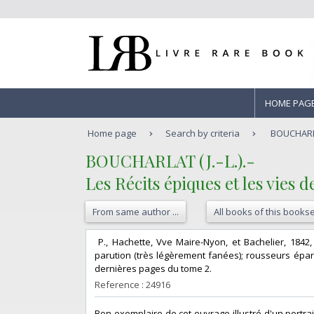
HOME PAG
Home page
Search by criteria
BOUCHARLAT 
‎BOUCHARLAT (J.-L.).-‎
‎Les Récits épiques et les vies
From same author ...
All books of this bookse
‎ P., Hachette, Vve Maire-Nyon, et Bachelier, 1842
parution (très légèrement fanées); rousseurs épar
dernières pages du tome 2. ‎
Reference : 24916
‎Bon exemplaire de cet ouvrage illustré d'un portrai