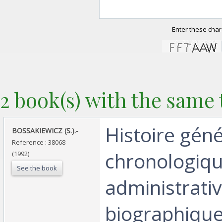
Enter these char
2 book(s) with the same t
‎Histoire géné
‎BOSSAKIEWICZ (S.).-‎
Reference : 38068
chronologiqu
(1992)
See the book
administrativ
biographique