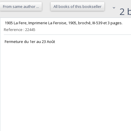
From same author ...
All books of this bookseller
2 b
‎ 1905 La Fere, Imprimerie La Feroise, 1905, broché, III-539 et 3 pages. ‎
Reference : 22445
‎ Fermeture du 1er au 23 Août‎