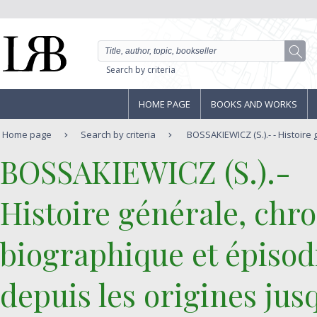
Search by criteria
HOME PAGE
BOOKS AND WORKS
Home page
Search by criteria
BOSSAKIEWICZ (S.).- - Histoire 
‎BOSSAKIEWICZ (S.).-‎
‎Histoire générale, chr
biographique et épisod
depuis les origines jusq