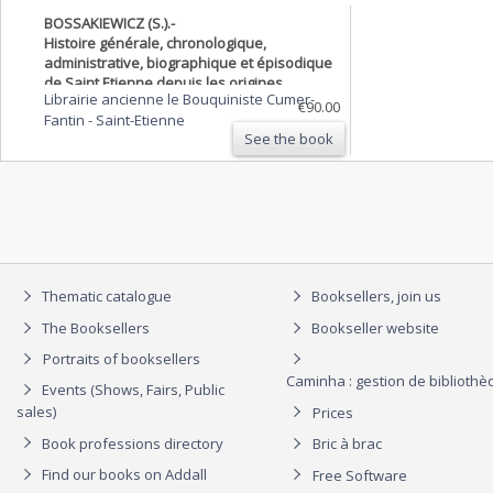
BOSSAKIEWICZ (S.).-
Histoire générale, chronologique,
administrative, biographique et épisodique
de Saint Etienne depuis les origines
Librairie ancienne le Bouquiniste Cumer-
jusqu'à nos jours.
€90.00
Fantin
-
Saint-Etienne
See the book
Thematic catalogue
Booksellers, join us
The Booksellers
Bookseller website
Portraits of booksellers
Caminha : gestion de biblioth
Events (Shows, Fairs, Public
sales)
Prices
Book professions directory
Bric à brac
Find our books on Addall
Free Software