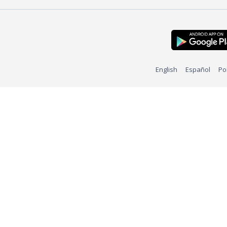
English
Español
Po