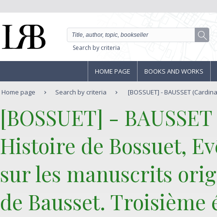
Search by criteria
HOME PAGE
BOOKS AND WORKS
Home page
Search by criteria
[BOSSUET] - BAUSSET (Cardinal de
‎[BOSSUET] - BAUSSET (
‎Histoire de Bossuet, 
sur les manuscrits orig
de Bausset. Troisième é