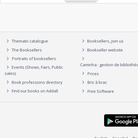
Thematic catalogue
Booksellers, join us
The Booksellers
Bookseller website
Portraits of booksellers
Caminha : gestion de biblioth
Events (Shows, Fairs, Public
sales)
Prices
Book professions directory
Bric à brac
Find our books on Addall
Free Software