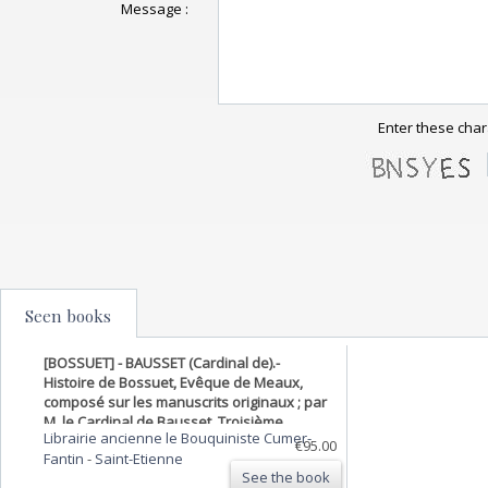
Message :
Enter these char
Seen books
[BOSSUET] - BAUSSET (Cardinal de).-
Histoire de Bossuet, Evêque de Meaux,
composé sur les manuscrits originaux ; par
M. le Cardinal de Bausset. Troisième
Librairie ancienne le Bouquiniste Cumer-
édition, revue et corrigée, avec une table
€95.00
Fantin
-
Saint-Etienne
générale des matières.
See the book