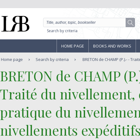
Search by criteria
HOME PAGE
BOOKS AND WORKS
Home page
Search by criteria
BRETON de CHAMP (P.).- - Traité
‎BRETON de CHAMP (P.)
‎Traité du nivellement,
pratique du nivellemen
nivellements expéditifs