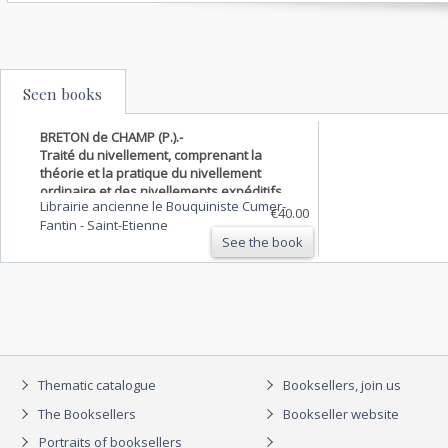
Seen books
BRETON de CHAMP (P.).-
Traité du nivellement, comprenant la
théorie et la pratique du nivellement
ordinaire et des nivellements expéditifs
Librairie ancienne le Bouquiniste Cumer-
dits préparatoires ou de reconnaissance.
€40.00
Fantin
-
Saint-Etienne
See the book
Thematic catalogue
Booksellers, join us
The Booksellers
Bookseller website
Portraits of booksellers