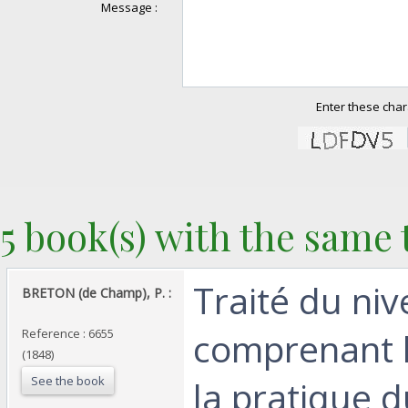
Message :
Enter these char
5 book(s) with the same t
‎Traité du ni
‎BRETON (de Champ), P. :
comprenant l
Reference : 6655
(1848)
See the book
la pratique d