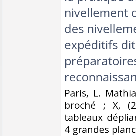
nivellement o
des nivellem
expéditifs di
préparatoire
reconnaissan
‎Paris, L. Mathi
broché ; X, (2
tableaux déplia
4 grandes planc