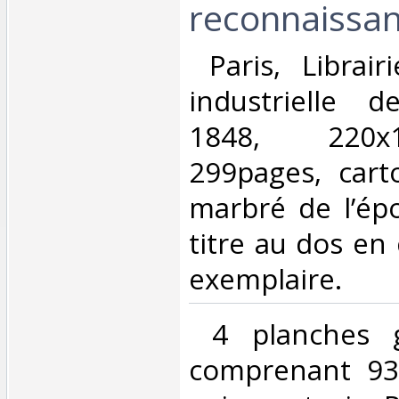
reconnaissan
‎ Paris, Librair
industrielle 
1848, 220
299pages, cart
marbré de l’ép
titre au dos en 
exemplaire.‎
‎ 4 planches g
comprenant 93 