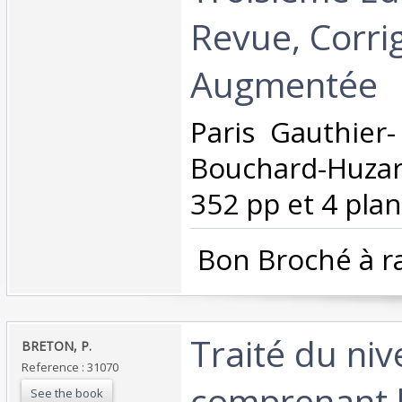
Revue, Corri
Augmentée‎
‎Paris Gauthier-
Bouchard-Huza
352 pp et 4 plan
‎ Bon Broché à r
‎Traité du ni
‎BRETON, P.‎
Reference : 31070
comprenant l
See the book