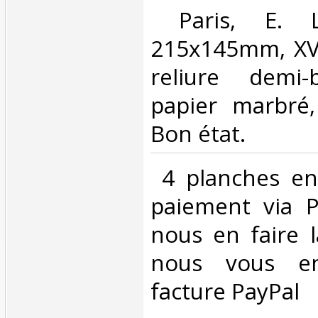
‎ Paris, E. L
215x145mm, XVI
reliure demi-
papier marbré,
Bon état. ‎
‎ 4 planches e
paiement via Pa
nous en faire 
nous vous en
facture PayPal‎