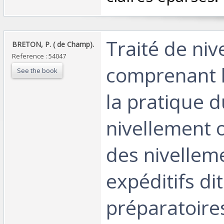
‎Traité de ni
‎BRETON, P. ( de Champ).‎
Reference : 54047
comprenant l
See the book
la pratique d
nivellement o
des nivellem
expéditifs di
préparatoire