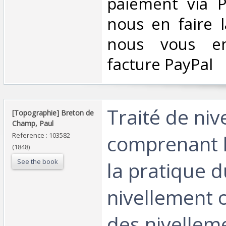
paiement via Pa
nous en faire 
nous vous en
facture PayPal‎
‎Traité de ni
‎[Topographie] Breton de
Champ, Paul‎
comprenant l
Reference : 103582
(1848)
See the book
la pratique d
nivellement o
des nivellem