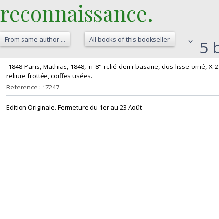
reconnaissance.‎
From same author ...
All books of this bookseller
5 b
‎ 1848 Paris, Mathias, 1848, in 8° relié demi-basane, dos lisse orné, X
reliure frottée, coiffes usées. ‎
Reference : 17247
‎Edition Originale. Fermeture du 1er au 23 Août‎