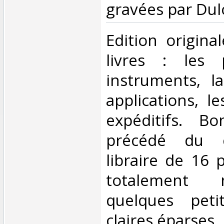
gravées par Dulo
‎Edition origina
livres : les p
instruments, la
applications, l
expéditifs. Bo
précédé du c
libraire de 16 
totalement 
quelques peti
claires éparses. ‎