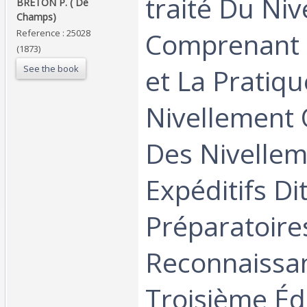
‎traité Du Ni
‎BRETON P. ( De
Champs)‎
Comprenant 
Reference : 25028
(1873)
See the book
et La Pratiq
Nivellement 
Des Nivelle
Expéditifs Di
Préparatoire
Reconnaissa
Troisième Édi