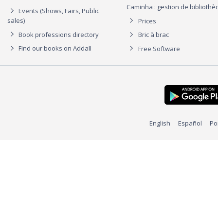
Caminha : gestion de biblioth
Events (Shows, Fairs, Public
sales)
Prices
Book professions directory
Bric à brac
Find our books on Addall
Free Software
English
Español
Po