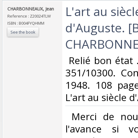
‎L'art au siècl
‎CHARBONNEAUX, Jean ‎
Reference : Z20024TLW
d'Auguste. [
ISBN : B004FYQHMM
See the book
CHARBONNEA
‎ Relié bon état
351/10300. Con
1948. 108 page
L'art au siècle d'
‎ Merci de nou
l'avance si v