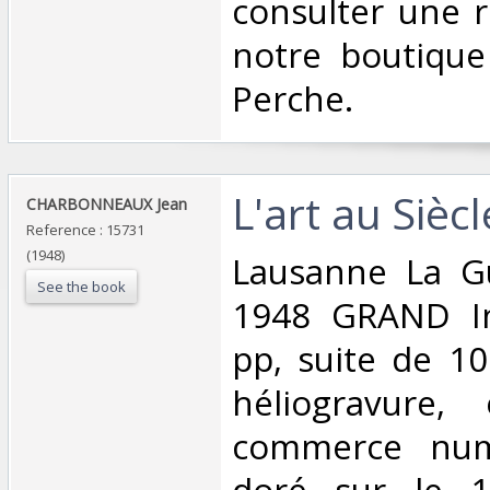
consulter une 
notre boutique
Perche.‎
‎L'art au Sièc
‎CHARBONNEAUX Jean‎
Reference : 15731
(1948)
‎Lausanne La G
See the book
1948 GRAND In
pp, suite de 1
héliogravure, 
commerce numé
doré sur le 1e