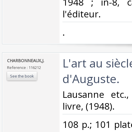
1948 ; in-8, 
l'éditeur.‎
‎.‎
‎L'art au siècl
‎CHARBONNEAUX,J. ‎
Reference : 116212
d'Auguste. ‎
See the book
‎Lausanne etc.
livre, (1948). ‎
‎108 p.; 101 pl