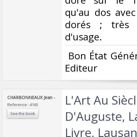
qu'au dos avec 
dorés ; très l
d'usage.‎
‎ Bon État Géné
Editeur‎
‎L'Art Au Sièc
‎CHARBONNEAUX Jean - ‎
Reference : 4165
D'Auguste, L
See the book
Livre, Lausan