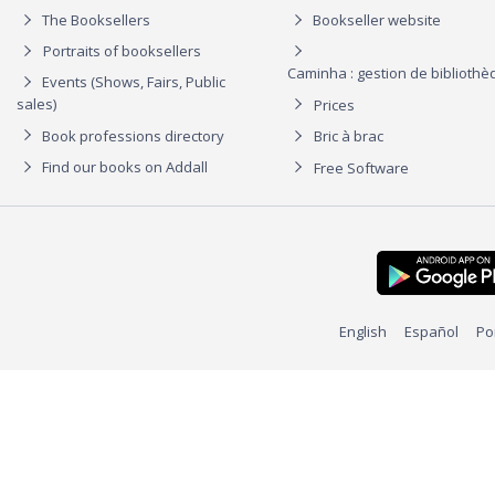
The Booksellers
Bookseller website
Portraits of booksellers
Caminha : gestion de biblioth
Events (Shows, Fairs, Public
sales)
Prices
Book professions directory
Bric à brac
Find our books on Addall
Free Software
English
Español
Po