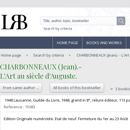
Search by criteria
HOME PAGE
BOOKS AND WORKS
Home page
Search by criteria
CHARBONNEAUX (Jean).- - L'Art 
‎CHARBONNEAUX (Jean).-‎
‎L'Art au siècle d'Auguste. ‎
From same author ...
All books of this bookseller
5 book(s
‎ 1948 Lausanne, Guilde du Livre, 1948, grand in 8°, reliure éditeur, 113 pag
Reference : 15083
‎Edition Originale numérotée. Etat de neuf. Fermeture du 1er au 23 Août‎