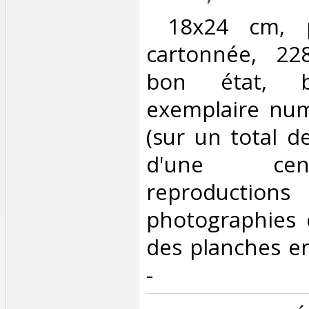
‎ 18x24 cm, p
cartonnée, 22
bon état, be
exemplaire nu
(sur un total d
d'une ce
reproduc
photographies 
des planches en
- ‎