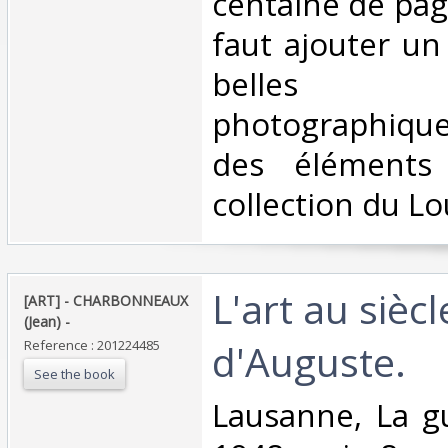
centaine de page
faut ajouter un
belles rep
photographiqu
des éléments
collection du Lou
‎L'art au siècl
‎[ART] - CHARBONNEAUX
(Jean) - ‎
d'Auguste. ‎
Reference : 201224485
See the book
‎Lausanne, La gu