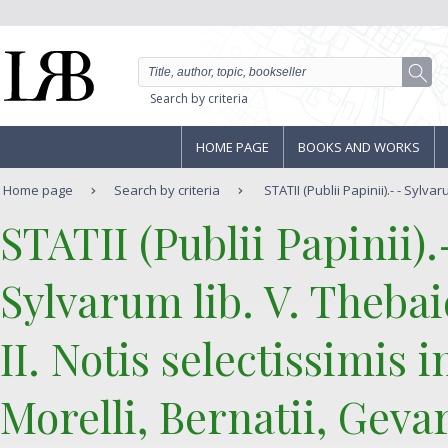
Search by criteria
HOME PAGE
BOOKS AND WORKS
Home page
Search by criteria
STATII (Publii Papinii).- - Sylvaru
‎STATII (Publii Papinii).-
‎Sylvarum lib. V. Thebaid
II. Notis selectissimis 
Morelli, Bernatii, Gevar