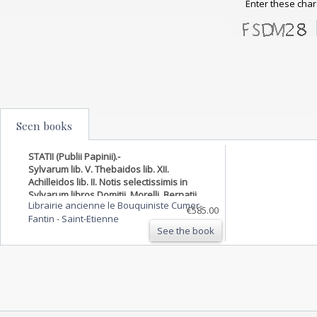
Enter these char
Seen books
STATII (Publii Papinii).-
Sylvarum lib. V. Thebaidos lib. XII.
Achilleidos lib. II. Notis selectissimis in
Sylvarum libros Domitii, Morelli, Bernatii,
Librairie ancienne le Bouquiniste Cumer-
Gevartii, Crucei, Barthii, Joh. Frid. Gronovii
€585.00
Fantin
-
Saint-Etienne
Diatribe. In Thebaidos praeterea Placidi
See the book
Lactant…