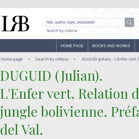
Search by criteria
HOME PAGE
BOOKS AND WORKS
Home page
Search by criteria
DUGUID (Julian). - L'Enfer vert. 
‎DUGUID (Julian).‎
‎L'Enfer vert. Relation 
jungle bolivienne. Pré
del Val.‎