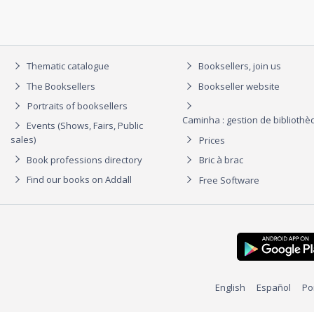
Thematic catalogue
Booksellers, join us
The Booksellers
Bookseller website
Portraits of booksellers
Caminha : gestion de biblioth
Events (Shows, Fairs, Public
sales)
Prices
Book professions directory
Bric à brac
Find our books on Addall
Free Software
English
Español
Po