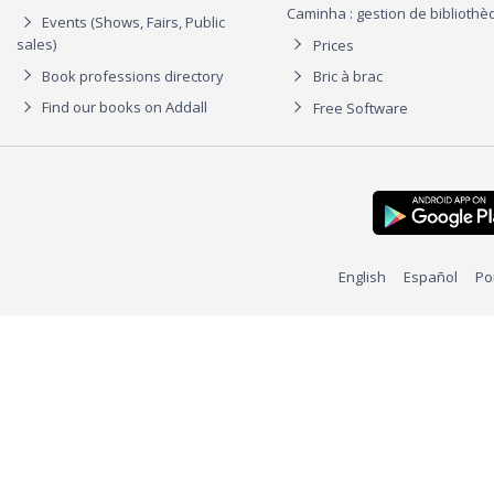
Caminha : gestion de biblioth
Events (Shows, Fairs, Public
sales)
Prices
Book professions directory
Bric à brac
Find our books on Addall
Free Software
English
Español
Po