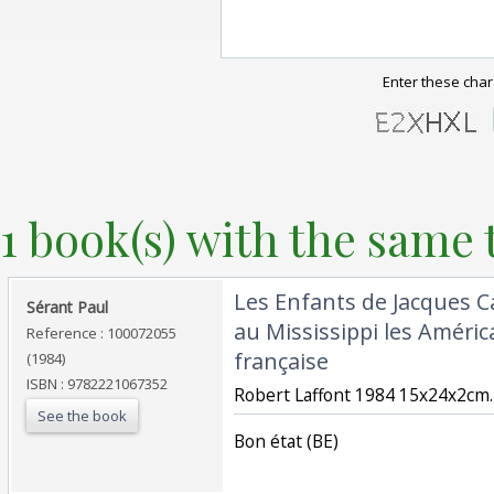
Enter these char
1 book(s) with the same t
‎Les Enfants de Jacques C
‎Sérant Paul‎
au Mississippi les Améric
Reference : 100072055
française‎
(1984)
ISBN : 9782221067352
‎Robert Laffont 1984 15x24x2cm. 
See the book
‎Bon état (BE)‎