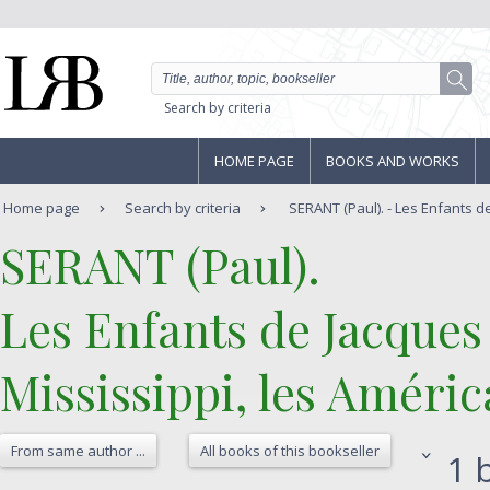
Search by criteria
HOME PAGE
BOOKS AND WORKS
Home page
Search by criteria
SERANT (Paul). - Les Enfants de
‎SERANT (Paul).‎
‎Les Enfants de Jacque
Mississippi, les Améric
From same author ...
All books of this bookseller
1 b