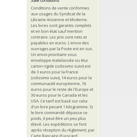
Sale conditions
Conditions de vente conformes
aux usages du Syndicat de la
Librairie Ancienne et Moderne.
Les livres sont garantis complets
et en bon état sauf mention
contraire. Les prix sont nets et
payables en euros. L'envoi des
ouvrages par la Poste est en sus.
Un envoi prioritaire sous
enveloppe matelassée ou étui
carton rigide (colissimo suivi) est
de 3 euros pour la France
(colissimo suivi), 14 euros pour la
communauté européenne, 16
euros pour le reste de l'Europe et
30 euros pour le Canada et les
USA. Ce tarif est basé sur celui
d'un livre pesant 1 kilogramme. Si
le livre commandé dépasse ce
poids, il peut être un peu plus
élevé. Les expéditions se font
après réception du règlement, par
Carte Bancaire (Eurocard,