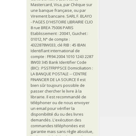
Mastercard, Visa, par Chèque sur
une banque française, ou par
Virement bancaire. SARL F. BLAYO
- PAGES D'HISTOIRE LIBRAIRIE CLIO
8 rue BREA 75006 PARIS
Etablissement : 20041, Guichet :
01012, N° de compte :
4322878W033, clé RIB : 45 IBAN
Identifiant international de
compte : FR94 2004 1010 1243 2287
8W03 345 Bank Identifier Code
(BIC) : PSSTFRPPSCE Domiciliation :
LA BANQUE POSTALE -- CENTRE
FINANCIER DE LA SOURCE Il est
bien sûr toujours possible de
passer chercher le livre à la
librairie. Il est recommandé de
téléphoner ou de nous envoyer
un email pour vérifier la
disponibilité du ou des livres
demandés. L'exécution des
commandes téléphonées est
garantie mais sans règle absolue,