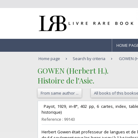
HOME PAG
Home page
Search by criteria
GOWEN (Her
‎GOWEN (Herbert H.).‎
‎Histoire de l'Asie.‎
From same author ...
All books of this bookse
‎ Payot, 1929, in-8°, 402 pp, 6 cartes, index, ta
historique)‎
Reference : 99143
‎Herbert Gowen était professeur de langues et de li
de 6 € seulement pour les livres jusqu'à 1 kg (colissi