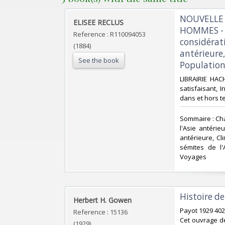
‎NOUVELLE
‎ELISEE RECLUS‎
HOMMES - I
Reference : R110094053
considérati
(1884)
antérieure,
See the book
Population 
‎LIBRAIRIE HA
satisfaisant, 
dans et hors te
‎Sommaire : Cha
l'Asie antérie
antérieure, Cli
sémites de l'
Voyages‎
‎Histoire d
‎Herbert H. Gowen‎
‎Payot 1929 40
Reference : 15136
Cet ouvrage de
(1929)