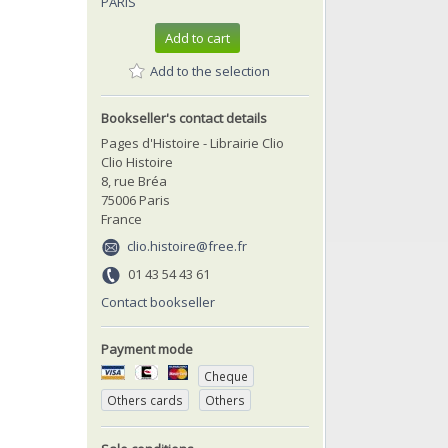
PARIS
Add to cart
Add to the selection
Bookseller's contact details
Pages d'Histoire - Librairie Clio
Clio Histoire
8, rue Bréa
75006 Paris
France
clio.histoire@free.fr
01 43 54 43 61
Contact bookseller
Payment mode
Cheque
Others cards
Others