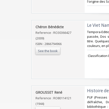
l'origine des S
‎Le Viet Nam
‎Chéron Bénédicte‎
‎Tempora-Editi
Reference : RO30366427
passée, Dos s
(2009)
titre. Quelque
ISBN : 2866794966
couleurs, en pl
See the book
‎ Classificatio
‎Histoire de 
‎GROUSSET René‎
‎PUF (Presses 
Reference : RO80114121
défraîchie, 
(1944)
bibliothèque 