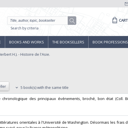
CART
Search by criteria
E
BOOKS AND WORKS
THE BOOKSELLERS
BOOK PROFESSIONS
bert H.). - Histoire de l'Asie.
ller
5 book(s) with the same title
ble chronologique des principaux événements, broché, bon état (Coll. B
ttératures orientales à l'Université de Washington. Désormais les frais d
mo suivi), pour la France métropolitaine.‎