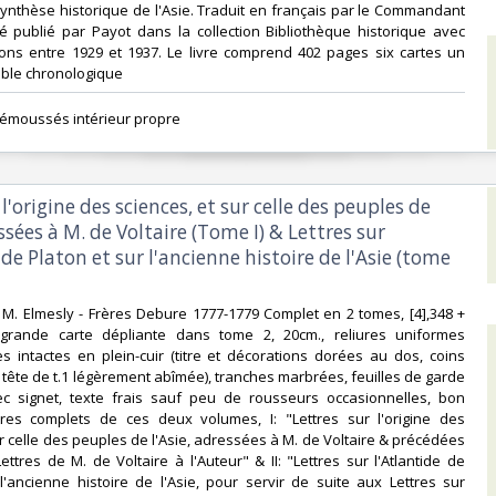
nthèse historique de l'Asie. Traduit en français par le Commandant
é publié par Payot dans la collection Bibliothèque historique avec
ions entre 1929 et 1937. Le livre comprend 402 pages six cartes un
able chronologique‎
s émoussés intérieur propre‎
 l'origine des sciences, et sur celle des peuples de
essées à M. de Voltaire (Tome I) & Lettres sur
 de Platon et sur l'ancienne histoire de l'Asie (tome
, M. Elmesly - Frères Debure 1777-1779 Complet en 2 tomes, [4],348 +
 grande carte dépliante dans tome 2, 20cm., reliures uniformes
 intactes en plein-cuir (titre et décorations dorées au dos, coins
n tête de t.1 légèrement abîmée), tranches marbrées, feuilles de garde
c signet, texte frais sauf peu de rousseurs occasionnelles, bon
tres complets de ces deux volumes, I: "Lettres sur l'origine des
ur celle des peuples de l'Asie, adressées à M. de Voltaire & précédées
ttres de M. de Voltaire à l'Auteur" & II: "Lettres sur l'Atlantide de
l'ancienne histoire de l'Asie, pour servir de suite aux Lettres sur