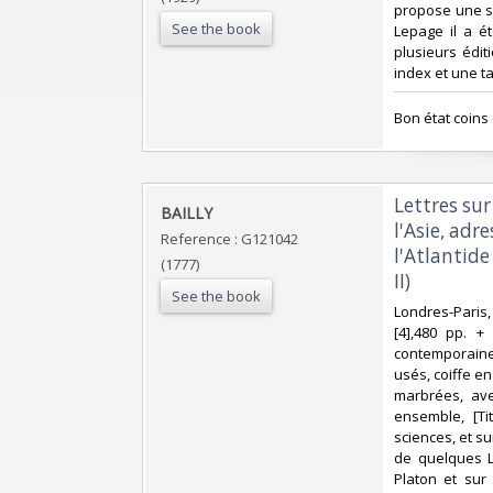
propose une sy
See the book
Lepage il a ét
plusieurs édit
index et une t
‎Bon état coin
‎Lettres sur
‎BAILLY‎
l'Asie, adr
Reference : G121042
l'Atlantide
(1777)
II)‎
See the book
‎Londres-Paris
[4],480 pp. +
contemporaines
usés, coiffe e
marbrées, ave
ensemble, [Ti
sciences, et s
de quelques Le
Platon et sur 