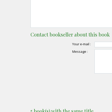
Contact bookseller about this book
Your e-mail :
Message :
5 book(s) with the same title