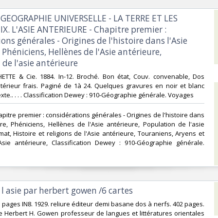
 GEOGRAPHIE UNIVERSELLE - LA TERRE ET LES
X. L'ASIE ANTERIEURE - Chapitre premier :
ons générales - Origines de l'histoire dans l'Asie
 Phéniciens, Hellènes de l'Asie antérieure,
de l'asie antérieure‎
CHETTE & Cie. 1884. In-12. Broché. Bon état, Couv. convenable, Dos
Intérieur frais. Paginé de 1à 24. Quelques gravures en noir et blanc
xte.. . . . Classification Dewey : 910-Géographie générale. Voyages‎
pitre premier : considérations générales - Origines de l'histoire dans
ure, Phéniciens, Hellènes de l'Asie antérieure, Population de l'asie
mat, Histoire et religions de l'Asie antérieure, Touraniens, Aryens et
Asie antérieure, Classification Dewey : 910-Géographie générale.
e l asie par herbert gowen /6 cartes‎
2 pages IN8. 1929. reliure éditeur demi basane dos à nerfs. 402 pages.
 Herbert H. Gowen professeur de langues et littératures orientales