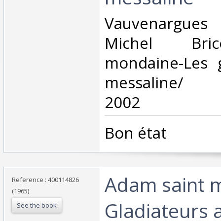
‎Vauvenargue
Michel Bric
mondaine-Les g
messaline/ V
2002‎
‎Bon état‎
‎Adam saint 
Reference : 400114826
(1965)
Gladiateurs 
See the book