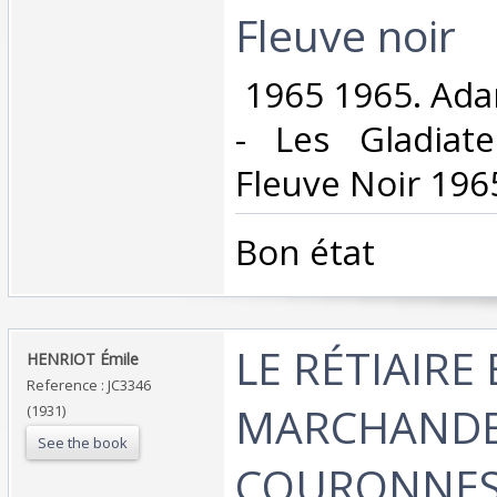
Fleuve noir‎
‎ 1965 1965. Ad
- Les Gladiate
Fleuve Noir 1965
‎Bon état‎
‎LE RÉTIAIRE 
‎HENRIOT Émile‎
Reference : JC3346
MARCHANDE
(1931)
See the book
COURONNES