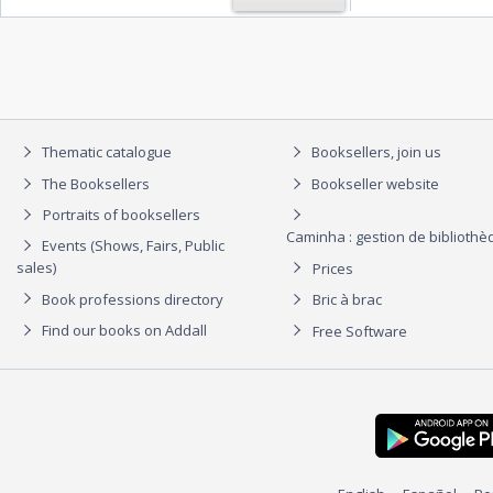
Thematic catalogue
Booksellers, join us
The Booksellers
Bookseller website
Portraits of booksellers
Caminha : gestion de biblioth
Events (Shows, Fairs, Public
sales)
Prices
Book professions directory
Bric à brac
Find our books on Addall
Free Software