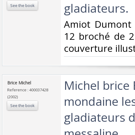
gladiateurs.‎
See the book
‎Amiot Dumont 
12 broché de 2
couverture illust
‎Michel brice
‎Brice Michel‎
Reference : 400037428
mondaine le
(2002)
See the book
gladiateurs 
messaline‎