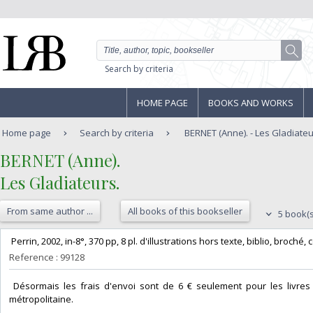
Search by criteria
HOME PAGE
BOOKS AND WORKS
Home page
Search by criteria
BERNET (Anne). - Les Gladiateu
‎BERNET (Anne).‎
‎Les Gladiateurs.‎
From same author ...
All books of this bookseller
5 book(s
‎ Perrin, 2002, in-8°, 370 pp, 8 pl. d'illustrations hors texte, biblio, broché, 
Reference : 99128
‎ Désormais les frais d'envoi sont de 6 € seulement pour les livres 
métropolitaine.‎