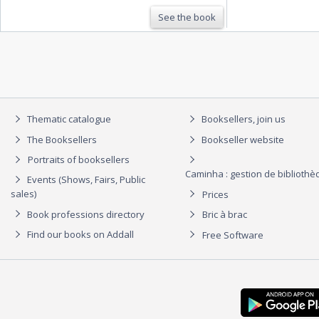
See the book
Thematic catalogue
Booksellers, join us
The Booksellers
Bookseller website
Portraits of booksellers
Caminha : gestion de biblioth
Events (Shows, Fairs, Public
sales)
Prices
Book professions directory
Bric à brac
Find our books on Addall
Free Software