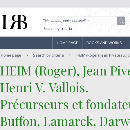
Search by criteria
HOME PAGE
BOOKS AND WORKS
Home page
Search by criteria
HEIM (Roger), Jean Piveteau, J
‎HEIM (Roger), Jean Pi
Henri V. Vallois.‎
‎Précurseurs et fondate
Buffon, Lamarck, Darwi