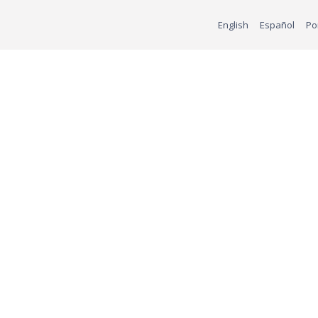
English
Español
Po