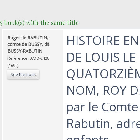
5 book(s) with the same title
‎HISTOIRE E
‎Roger de RABUTIN,
comte de BUSSY, dit
BUSSY-RABUTIN‎
DE LOUIS LE
Reference : AMO-2428
(1699)
QUATORZIÈ
See the book
NOM, ROY D
par le Comte
Rabutin, adr
enfants.‎