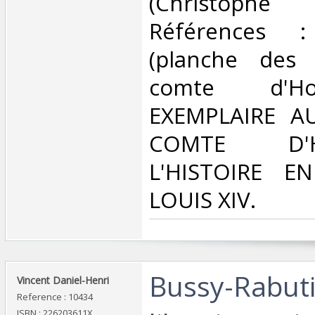
(Christophe
Références 
(planche des 
comte d'H
EXEMPLAIRE A
COMTE D
L'HISTOIRE E
LOUIS XIV.‎
‎Bussy-Rabuti
‎Vincent Daniel-Henri‎
Reference : 10434
ISBN : 226203611X