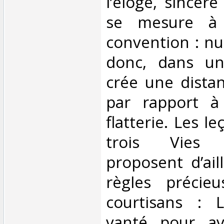
l’éloge, sincère
se mesure à 
convention : nul
donc, dans un
crée une dista
par rapport à 
flatterie. Les l
trois Vies
proposent d’ail
règles précie
courtisans : L
vanté pour av