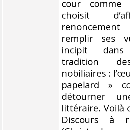
cour comme à
choisit d’a
renoncement
remplir ses v
incipit dan
tradition d
nobiliaires : l’
papelard » c
détourner un
littéraire. Voil
Discours à re