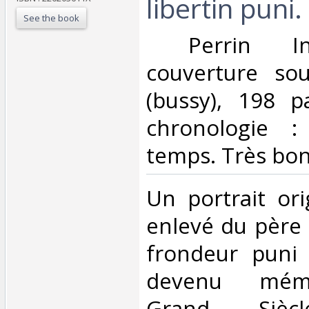
libertin puni.‎
See the book
‎ Perrin In
couverture sou
(bussy), 198 
chronologie 
temps. Très bon 
‎Un portrait ori
enlevé du père 
frondeur puni 
devenu mémo
Grand Siècl