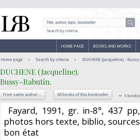
Search by criteria
HOME PAGE
BOOKS AND WORKS
Home page
Search by criteria
DUCHENE (Jacqueline). - Bussy
‎DUCHENE (Jacqueline).‎
‎Bussy-Rabutin.‎
From same author ...
All books of this bookseller
5 book(s
‎ Fayard, 1991, gr. in-8°, 437 pp
photos hors texte, biblio, sources,
bon état‎