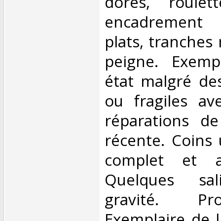
dorés, roule
encadrement i
plats, tranches
peigne. Exemp
état malgré de
ou fragiles a
réparations de
récente. Coins 
complet et a
Quelques sal
gravité. Pr
Exemplaire de l