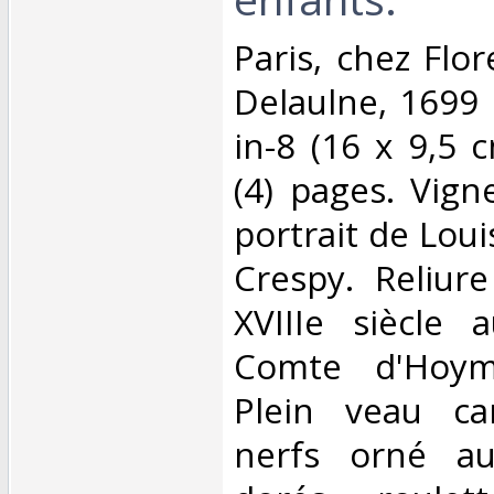
‎Paris, chez Flo
Delaulne, 1699 
in-8 (16 x 9,5 c
(4) pages. Vign
portrait de Loui
Crespy. Reliur
XVIIIe siècle
Comte d'Hoym 
Plein veau ca
nerfs orné au