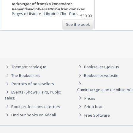
teckningar af franska konstnärer.
Bemyndigad öfversättning fran danskan.
Pages d'Histoire - Librairie Clio
-
Paris
[De la France moderne. Avec 143 dessins
€30.00
d'artistes français].
See the book
Thematic catalogue
Booksellers, join us
The Booksellers
Bookseller website
Portraits of booksellers
Caminha : gestion de biblioth
Events (Shows, Fairs, Public
sales)
Prices
Book professions directory
Bric à brac
Find our books on Addall
Free Software