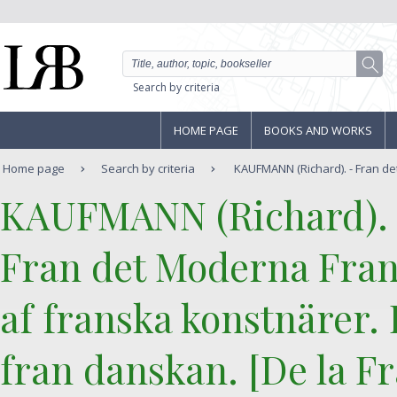
Search by criteria
HOME PAGE
BOOKS AND WORKS
Home page
Search by criteria
KAUFMANN (Richard). - Fran de
‎KAUFMANN (Richard).‎
‎Fran det Moderna Fran
af franska konstnärer.
fran danskan. [De la F