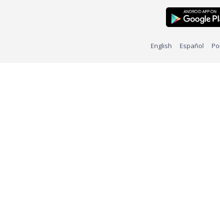
English
Español
Po