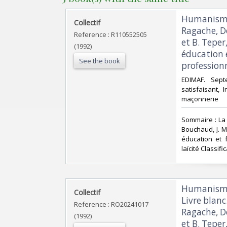
‎Humanisme 
‎Collectif‎
Ragache, D
Reference : R110552505
et B. Teper
(1992)
éducation 
See the book
professionn
‎EDIMAF. Sep
satisfaisant, 
maçonnerie‎
‎Sommaire : La
Bouchaud, J. Ma
éducation et 
laïcité Classif
‎Humanisme
‎Collectif‎
Livre blanc
Reference : RO20241017
Ragache, D
(1992)
et B. Teper