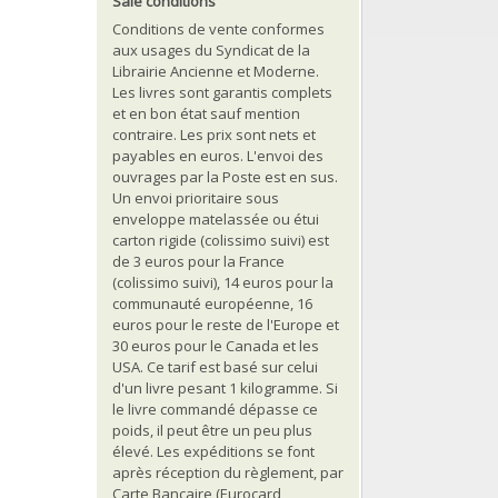
Sale conditions
Conditions de vente conformes
aux usages du Syndicat de la
Librairie Ancienne et Moderne.
Les livres sont garantis complets
et en bon état sauf mention
contraire. Les prix sont nets et
payables en euros. L'envoi des
ouvrages par la Poste est en sus.
Un envoi prioritaire sous
enveloppe matelassée ou étui
carton rigide (colissimo suivi) est
de 3 euros pour la France
(colissimo suivi), 14 euros pour la
communauté européenne, 16
euros pour le reste de l'Europe et
30 euros pour le Canada et les
USA. Ce tarif est basé sur celui
d'un livre pesant 1 kilogramme. Si
le livre commandé dépasse ce
poids, il peut être un peu plus
élevé. Les expéditions se font
après réception du règlement, par
Carte Bancaire (Eurocard,