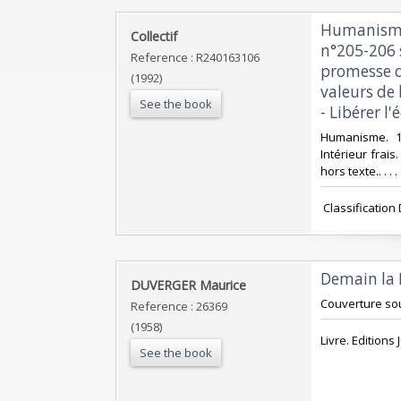
‎Humanisme
‎Collectif‎
n°205-206 s
Reference : R240163106
promesse de
(1992)
valeurs de 
See the book
- Libérer l'é
‎Humanisme. 1
Intérieur frais
hors texte.. . 
‎ Classificatio
‎Demain la
‎DUVERGER Maurice ‎
‎Couverture sou
Reference : 26369
(1958)
‎Livre. Editions J
See the book