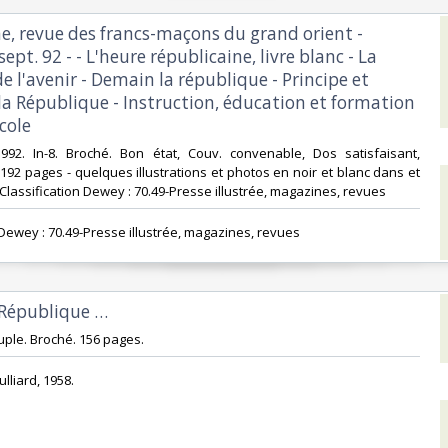
, revue des francs-maçons du grand orient -
ept. 92 - - L'heure républicaine, livre blanc - La
 l'avenir - Demain la république - Principe et
la République - Instruction, éducation et formation
cole‎
992. In-8. Broché. Bon état, Couv. convenable, Dos satisfaisant,
. 192 pages - quelques illustrations et photos en noir et blanc dans et
. . Classification Dewey : 70.49-Presse illustrée, magazines, revues‎
n Dewey : 70.49-Presse illustrée, magazines, revues‎
 République …‎
ple. Broché. 156 pages.‎
ulliard, 1958.‎