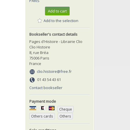
PARIS
Add to cart
Add to the selection
Bookseller's contact details
Pages d'Histoire - Librairie Clio
Clio Histoire
8, rue Bréa
75006 Paris
France
clio.histoire@free.fr
01 43 54 43 61
Contact bookseller
Payment mode
Cheque
Others cards
Others