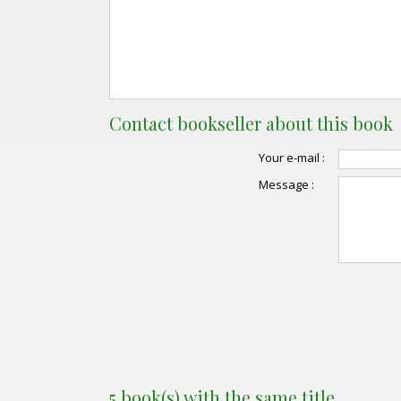
Contact bookseller about this book
Your e-mail :
Message :
5 book(s) with the same title