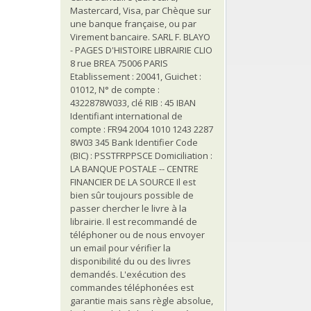
Mastercard, Visa, par Chèque sur
une banque française, ou par
Virement bancaire. SARL F. BLAYO
- PAGES D'HISTOIRE LIBRAIRIE CLIO
8 rue BREA 75006 PARIS
Etablissement : 20041, Guichet :
01012, N° de compte :
4322878W033, clé RIB : 45 IBAN
Identifiant international de
compte : FR94 2004 1010 1243 2287
8W03 345 Bank Identifier Code
(BIC) : PSSTFRPPSCE Domiciliation :
LA BANQUE POSTALE -- CENTRE
FINANCIER DE LA SOURCE Il est
bien sûr toujours possible de
passer chercher le livre à la
librairie. Il est recommandé de
téléphoner ou de nous envoyer
un email pour vérifier la
disponibilité du ou des livres
demandés. L'exécution des
commandes téléphonées est
garantie mais sans règle absolue,