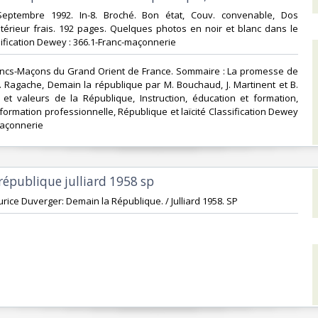
Septembre 1992. In-8. Broché. Bon état, Couv. convenable, Dos
Intérieur frais. 192 pages. Quelques photos en noir et blanc dans le
lassification Dewey : 366.1-Franc-maçonnerie‎
ancs-Maçons du Grand Orient de France. Sommaire : La promesse de
.R. Ragache, Demain la république par M. Bouchaud, J. Martinent et B.
 et valeurs de la République, Instruction, éducation et formation,
formation professionnelle, République et laïcité Classification Dewey
maçonnerie‎
république julliard 1958 sp‎
urice Duverger: Demain la République. / Julliard 1958. SP‎