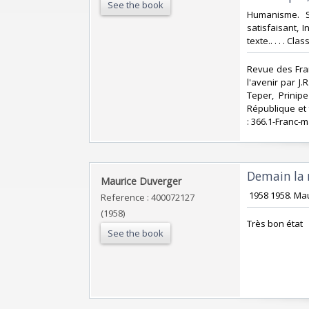
See the book
‎Humanisme. 
satisfaisant, 
texte.. . . . C
‎Revue des Fr
l'avenir par J
Teper, Prinipe
République et 
: 366.1-Franc-
‎Demain la 
‎Maurice Duverger‎
‎ 1958 1958. Ma
Reference : 400072127
(1958)
‎Très bon état‎
See the book