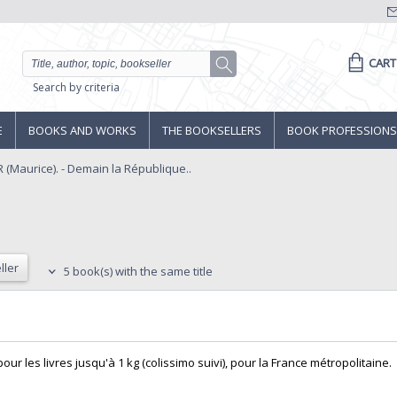
CART
Search by criteria
E
BOOKS AND WORKS
THE BOOKSELLERS
BOOK PROFESSIONS
(Maurice). - Demain la République..
ller
5 book(s) with the same title
ur les livres jusqu'à 1 kg (colissimo suivi), pour la France métropolitaine.‎