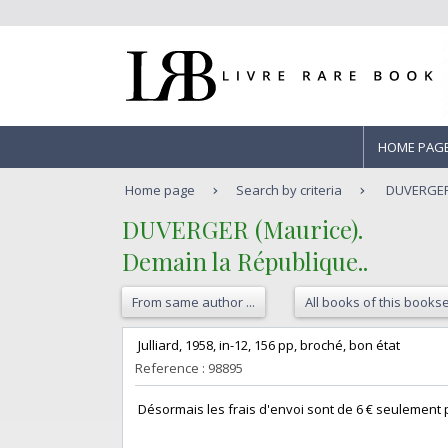
HOME PAG
Home page
Search by criteria
DUVERGER 
‎DUVERGER (Maurice).‎
‎Demain la République..‎
From same author ...
All books of this bookse
‎ Julliard, 1958, in-12, 156 pp, broché, bon état‎
Reference : 98895
‎ Désormais les frais d'envoi sont de 6 € seulement po