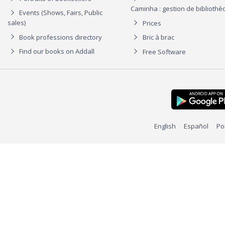
Caminha : gestion de biblioth
Events (Shows, Fairs, Public
sales)
Prices
Book professions directory
Bric à brac
Find our books on Addall
Free Software
English
Español
Po