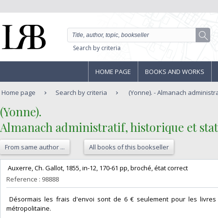
Search by criteria
HOME PAGE
BOOKS AND WORKS
Home page
Search by criteria
(Yonne). - Almanach administrati
‎(Yonne).‎
‎Almanach administratif, historique et stat
From same author ...
All books of this bookseller
‎ Auxerre, Ch. Gallot, 1855, in-12, 170-61 pp, broché, état correct‎
Reference : 98888
‎ Désormais les frais d'envoi sont de 6 € seulement pour les livres 
métropolitaine.‎