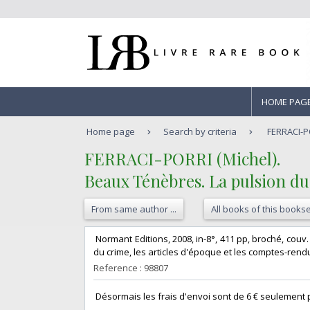
HOME PAG
Home page
Search by criteria
FERRACI-PO
‎FERRACI-PORRI (Michel).‎
‎Beaux Ténèbres. La pulsion 
From same author ...
All books of this bookse
‎ Normant Editions, 2008, in-8°, 411 pp, broché, couv.
du crime, les articles d'époque et les comptes-rend
Reference : 98807
‎ Désormais les frais d'envoi sont de 6 € seulement po