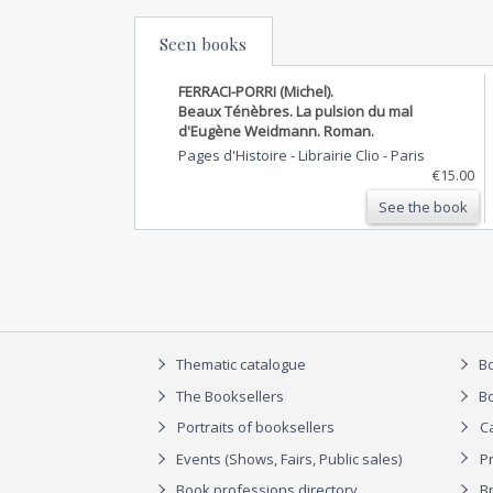
Seen books
FERRACI-PORRI (Michel).
Beaux Ténèbres. La pulsion du mal
d'Eugène Weidmann. Roman.
Pages d'Histoire - Librairie Clio
-
Paris
€15.00
See the book
Thematic catalogue
Bo
The Booksellers
Bo
Portraits of booksellers
C
Events (Shows, Fairs, Public sales)
P
Book professions directory
Br