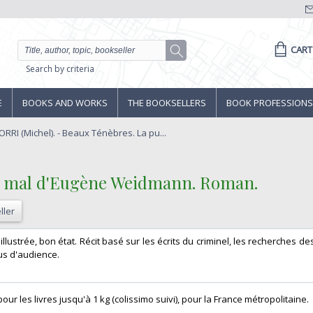
CART
Search by criteria
E
BOOKS AND WORKS
THE BOOKSELLERS
BOOK PROFESSIONS
RRI (Michel). - Beaux Ténèbres. La pu...
du mal d'Eugène Weidmann. Roman.‎
ller
 illustrée, bon état. Récit basé sur les écrits du criminel, les recherches de
us d'audience.‎
ur les livres jusqu'à 1 kg (colissimo suivi), pour la France métropolitaine.‎