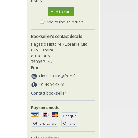
PARIS
Add to cart
Add to the selection
Bookseller's contact details
Pages d'Histoire - Librairie Clio
Clio Histoire
8, rue Bréa
75006 Paris
France
clio.histoire@free.fr
01 43 54 43 61
Contact bookseller
Payment mode
Cheque
Others cards
Others