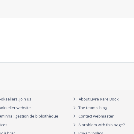
oksellers, join us
About Livre Rare Book
okseller website
The team's blog
aminha : gestion de bibliothèque
Contact webmaster
rices
A problem with this page?
ic à brac
Privacy policy