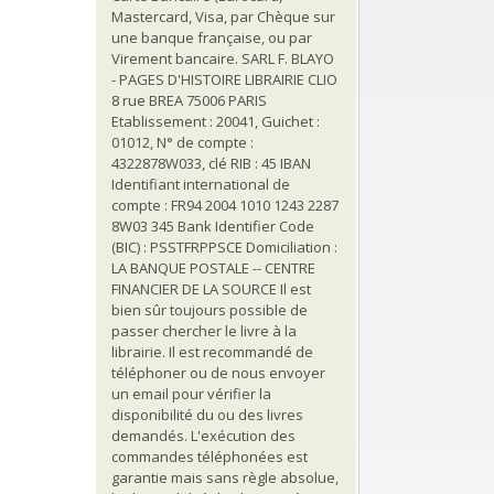
Mastercard, Visa, par Chèque sur
une banque française, ou par
Virement bancaire. SARL F. BLAYO
- PAGES D'HISTOIRE LIBRAIRIE CLIO
8 rue BREA 75006 PARIS
Etablissement : 20041, Guichet :
01012, N° de compte :
4322878W033, clé RIB : 45 IBAN
Identifiant international de
compte : FR94 2004 1010 1243 2287
8W03 345 Bank Identifier Code
(BIC) : PSSTFRPPSCE Domiciliation :
LA BANQUE POSTALE -- CENTRE
FINANCIER DE LA SOURCE Il est
bien sûr toujours possible de
passer chercher le livre à la
librairie. Il est recommandé de
téléphoner ou de nous envoyer
un email pour vérifier la
disponibilité du ou des livres
demandés. L'exécution des
commandes téléphonées est
garantie mais sans règle absolue,