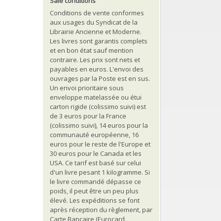
Sale conditions
Conditions de vente conformes
aux usages du Syndicat de la
Librairie Ancienne et Moderne.
Les livres sont garantis complets
et en bon état sauf mention
contraire. Les prix sont nets et
payables en euros. L'envoi des
ouvrages par la Poste est en sus.
Un envoi prioritaire sous
enveloppe matelassée ou étui
carton rigide (colissimo suivi) est
de 3 euros pour la France
(colissimo suivi), 14 euros pour la
communauté européenne, 16
euros pour le reste de l'Europe et
30 euros pour le Canada et les
USA. Ce tarif est basé sur celui
d'un livre pesant 1 kilogramme. Si
le livre commandé dépasse ce
poids, il peut être un peu plus
élevé. Les expéditions se font
après réception du règlement, par
Carte Bancaire (Eurocard,