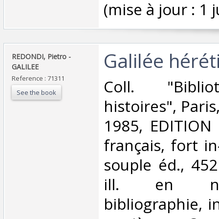
(mise à jour : 1 j
‎Galilée hérét
‎REDONDI, Pietro -
GALILEE‎
Reference : 71311
‎Coll. "Bibl
See the book
histoires", Paris
1985, EDITION
français, fort i
souple éd., 452
ill. en no
bibliographie, i