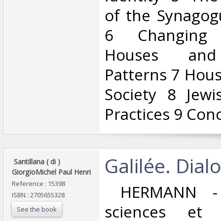
of the Synagog
6 Changing C
Houses and 
Patterns 7 Hou
Society 8 Jewis
Practices 9 Conc
‎Galilée. Dial
‎ Santillana ( di )
GiorgioMichel Paul Henri ‎
Reference : 15398
‎ HERMANN - 
ISBN : 2705655328
sciences et
See the book