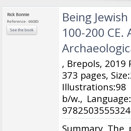
‎Being Jewish 
‎Rick Bonnie‎
Reference : 66083
100-200 CE. 
See the book
Archaeologica
‎, Brepols, 2019
373 pages, Size
Illustrations:98
b/w., Language:
9782503555324.
‎Summary The p