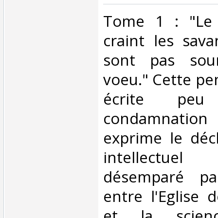
‎Tome 1 : "Le
craint les sava
sont pas sou
voeu." Cette pe
écrite pe
condamnation
exprime le déc
intellectue
désemparé pa
entre l'Eglise
et la scien