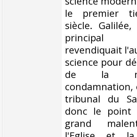
science modern
le premier ti
siècle. Galilée
principal i
revendiquait l'
science pour déc
de la na
condamnation, e
tribunal du Sai
donc le point
grand malen
l'Eglise et l