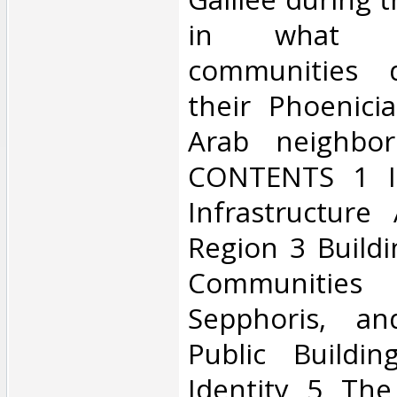
in what 
communities d
their Phoenici
Arab neighbo
CONTENTS 1 In
Infrastructure
Region 3 Build
Communitie
Sepphoris, an
Public Buildi
Identity 5 Th