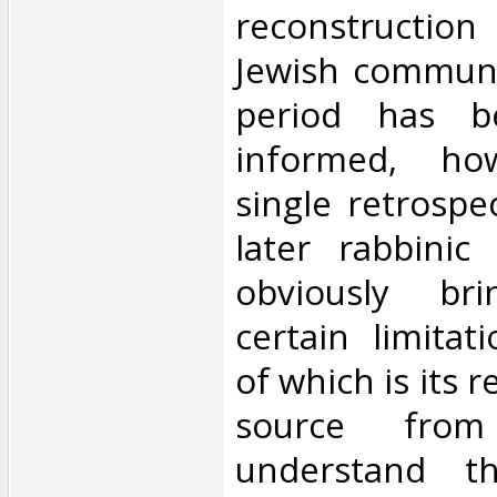
reconstruction
Jewish communi
period has be
informed, ho
single retrospe
later rabbinic 
obviously br
certain limitat
of which is its r
source fro
understand t