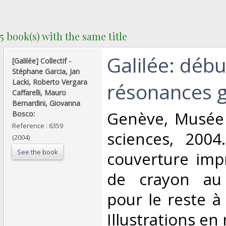
5 book(s) with the same title
‎Galilée: déb
‎[Galilée] Collectif -
Stéphane Garcia, Jan
Lacki, Roberto Vergara
résonances g
Caffarelli, Mauro
Bernardini, Giovanna
‎Genève, Musée 
Bosco: ‎
Reference : 6359
sciences, 2004
(2004)
See the book
couverture impr
de crayon au 
pour le reste à 
Illustrations en n