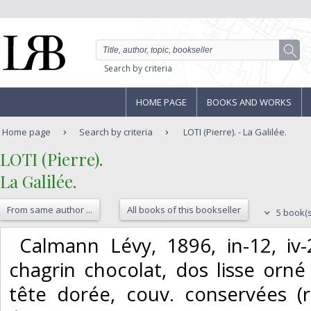
Search by criteria
HOME PAGE
BOOKS AND WORKS
Home page
Search by criteria
LOTI (Pierre). - La Galilée.
‎LOTI (Pierre).‎
‎La Galilée.‎
From same author ...
All books of this bookseller
5 book(s
‎ Calmann Lévy, 1896, in-12, iv
chagrin chocolat, dos lisse orné 
tête dorée, couv. conservées (r