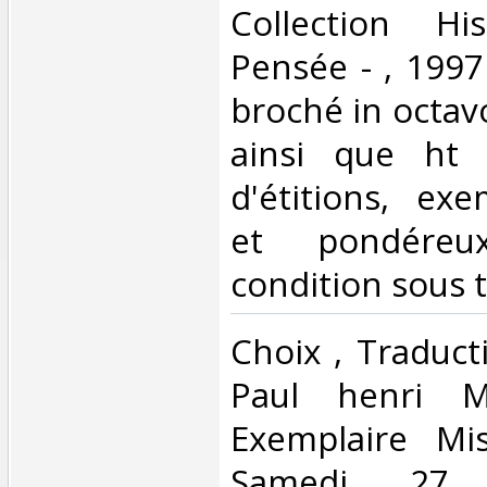
Collection Hi
Pensée - , 1997
broché in octav
ainsi que ht
d'étitions, ex
et pondéreu
condition sous t
‎Choix , Traduc
Paul henri M
Exemplaire Mi
Samedi 27 