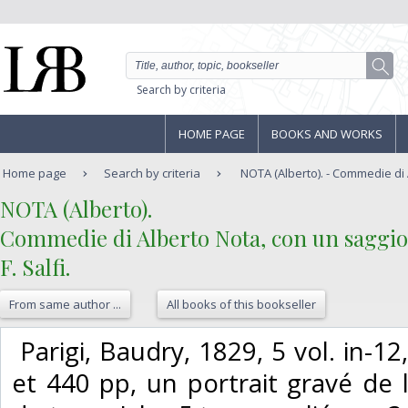
Search by criteria
HOME PAGE
BOOKS AND WORKS
Home page
Search by criteria
NOTA (Alberto). - Commedie di A
‎NOTA (Alberto).‎
‎Commedie di Alberto Nota, con un saggio 
F. Salfi.‎
From same author ...
All books of this bookseller
‎ Parigi, Baudry, 1829, 5 vol. in-1
et 440 pp, un portrait gravé de l