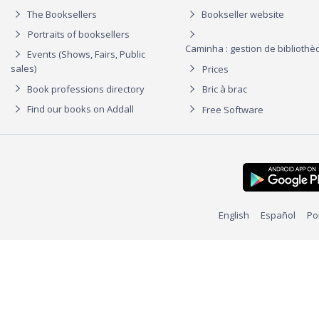
The Booksellers
Bookseller website
Portraits of booksellers
Caminha : gestion de biblioth
Events (Shows, Fairs, Public
sales)
Prices
Book professions directory
Bric à brac
Find our books on Addall
Free Software
English
Español
Po