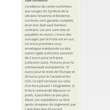
Sale conditions
Conditions de vente conformes
aux usages du Syndicat de la
Librairie Ancienne et Moderne.
Les livres sont garantis complets
et en bon état sauf mention
contraire. Les prix sont nets et
payables en euros. L'envoi des
ouvrages par la Poste est en sus.
Un envoi prioritaire sous
enveloppe matelassée ou étui
carton rigide (colissimo suivi) est
de 3 euros pour la France
(colissimo suivi), 14 euros pour la
communauté européenne, 16
euros pour le reste de l'Europe et
30 euros pour le Canada et les
USA. Ce tarif est basé sur celui
d'un livre pesant 1 kilogramme. Si
le livre commandé dépasse ce
poids, il peut être un peu plus
élevé. Les expéditions se font
après réception du règlement, par
Carte Bancaire (Eurocard,