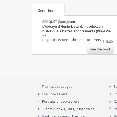
Seen books
BECQUET (Dom Jean).
L'Abbaye d'Henin-Lietard. Introduction
historique. Chartes et documents (XIIe-XVIe
s.).
Pages d'Histoire - Librairie Clio
-
Paris
€45.00
See the book
Thematic catalogue
Bo
The Booksellers
Bo
Portraits of booksellers
C
Events (Shows, Fairs, Public sales)
P
Book professions directory
Br