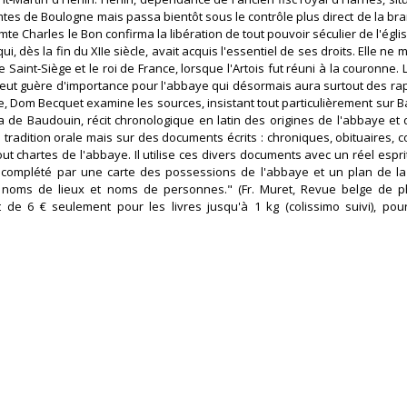
mtes de Boulogne mais passa bientôt sous le contrôle plus direct de la br
mte Charles le Bon confirma la libération de tout pouvoir séculier de l'églis
, dès la fin du XIIe siècle, avait acquis l'essentiel de ses droits. Elle n
 Saint-Siège et le roi de France, lorsque l'Artois fut réuni à la couronne.
 n'eut guère d'importance pour l'abbaye qui désormais aura surtout des ra
rique, Dom Becquet examine les sources, insistant tout particulièrement sur
ia de Baudouin, récit chronologique en latin des origines de l'abbaye et 
radition orale mais sur des documents écrits : chroniques, obituaires, c
ut chartes de l'abbaye. Il utilise ces divers documents avec un réel esprit
est complété par une carte des possessions de l'abbaye et un plan de la 
 noms de lieux et noms de personnes." (Fr. Muret, Revue belge de ph
t de 6 € seulement pour les livres jusqu'à 1 kg (colissimo suivi), pou