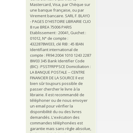
Mastercard, Visa, par Chèque sur
une banque française, ou par
Virement bancaire. SARL F. BLAYO
- PAGES D'HISTOIRE LIBRAIRIE CLIO
8 rue BREA 75006 PARIS
Etablissement : 20041, Guichet :
01012, N° de compte :
4322878W033, clé RIB : 45 IBAN
Identifiant international de
compte : FR94 2004 1010 1243 2287
8W03 345 Bank Identifier Code
(BIC) : PSSTFRPPSCE Domiciliation :
LA BANQUE POSTALE -- CENTRE
FINANCIER DE LA SOURCE Il est
bien sûr toujours possible de
passer chercher le livre à la
librairie. Il est recommandé de
téléphoner ou de nous envoyer
un email pour vérifier la
disponibilité du ou des livres
demandés. L'exécution des
commandes téléphonées est
garantie mais sans règle absolue,