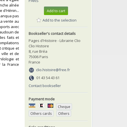
PARIS
anche aînée
e d'Hénin...
Add to cart
e manqua pas
Add to the selection
 La vente au
pports avec
 Baudouin de
Bookseller's contact details
des faits et
Pages d'Histoire - Librairie Clio
ompilations
Clio Histoire
 critique et
8, rue Bréa
ville et de
75006 Paris
ilologie et
France
r la France
clio.histoire@free.fr
01 43 54 43 61
Contact bookseller
Payment mode
Cheque
Others cards
Others