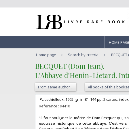
HOME PAG
Home page
Search by criteria
BECQUET (D
‎BECQUET (Dom Jean).‎
‎L'Abbaye d'Henin-Lietard. Int
From same author ...
All books of this bookse
‎ P., Lethielleux, 1965, gr. in-8°, 144 pp, 2 cartes, in
Reference : 94410
‎"Il faut souligner le mérite de Dom Becquet qui, s
esquisse historique de cette abbaye. C'est vers 
Cambrai, par Robert II de Béthune dans l'église Sai