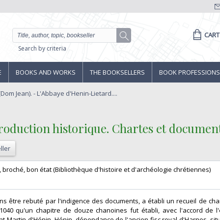
CART
Search by criteria
E
BOOKS AND WORKS
THE BOOKSELLERS
BOOK PROFESSIONS
om Jean). - L'Abbaye d'Henin-Lietard....
roduction historique. Chartes et documents 
ller
dex, broché, bon état (Bibliothèque d'histoire et d'archéologie chrétiennes)‎
ans être rebuté par l'indigence des documents, a établi un recueil de cha
1040 qu'un chapitre de douze chanoines fut établi, avec l'accord de 
nt-Martin d'Hénin. Hénin, dépendance de l'ancien fisc royal d'Harnes, sit