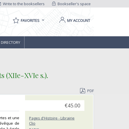
Write to the booksellers
Bookseller's space
FAVORITES
MY ACCOUNT
 DIRECTORY
(XIIe-XVIe s.).‎
PDF
€45.00
rtes et une
Pages d'Histoire - Librairie
l'évêque de
Clio
uée à égale