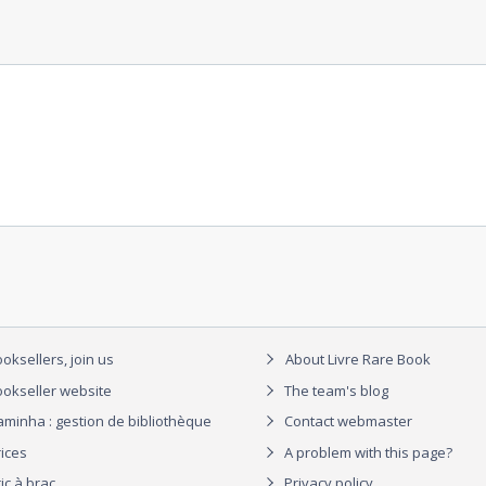
oksellers, join us
About Livre Rare Book
okseller website
The team's blog
aminha : gestion de bibliothèque
Contact webmaster
rices
A problem with this page?
ic à brac
Privacy policy