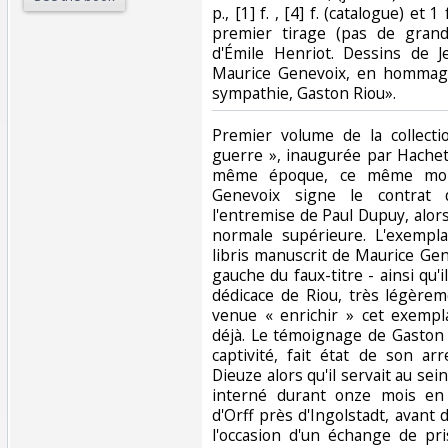
p., [1] f. , [4] f. (catalogue) et 
premier tirage (pas de grand
d'Émile Henriot. Dessins de J
Maurice Genevoix, en hommage
sympathie, Gaston Riou». ‎
‎Premier volume de la collect
guerre », inaugurée par Hachett
même époque, ce même mois
Genevoix signe le contrat
l'entremise de Paul Dupuy, alors
normale supérieure. L'exemplai
libris manuscrit de Maurice Gen
gauche du faux-titre - ainsi qu'i
dédicace de Riou, très légèrem
venue « enrichir » cet exempl
déjà. Le témoignage de Gaston 
captivité, fait état de son ar
Dieuze alors qu'il servait au sein
interné durant onze mois en 
d'Orff près d'Ingolstadt, avant d
l'occasion d'un échange de pri