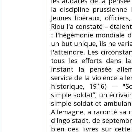
les audaces de la pensée 
la discipline prussienne 
Jeunes libéraux, officier
Riou l'a constaté – étaien
: l'hégémonie mondiale d
un but unique, ils ne var
l'atteindre. Les circonst
tous les efforts dans 
instant la pensée alle
service de la violence all
historique, 1916) — "So
simple soldat”, un écrivai
simple soldat et ambulan
Allemagne, a raconté sa ca
d'Ingolstadt, de septembre
bien des livres sur cette