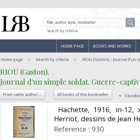
Search by criteria
HOME PAGE
BOOKS AND WORKS
Home page
Search by criteria
RIOU (Gaston). - Journal d'un s
‎RIOU (Gaston).‎
‎Journal d'un simple soldat. Guerre-captivit
From same author ...
All books of this bookseller
5 book(s
‎ Hachette, 1916, in-12, 
Herriot, dessins de Jean Hé
Reference : 930