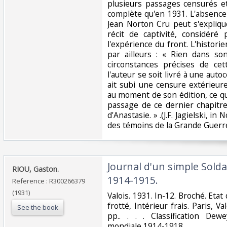
plusieurs passages censurés e
complète qu'en 1931. L'absence
Jean Norton Cru peut s'expliquer
récit de captivité, considér
l'expérience du front. L'historie
par ailleurs : « Rien dans so
circonstances précises de cet
l'auteur se soit livré à une au
ait subi une censure extérieur
au moment de son édition, ce qu
passage de ce dernier chapitre
d'Anastasie. » .(J.F. Jagielski, in
des témoins de la Grande Guerre)
‎Journal d'un simple Solda
‎RIOU, Gaston.‎
1914-1915.‎
Reference : R300266379
(1931)
‎Valois. 1931. In-12. Broché. Etat
frotté, Intérieur frais. Paris, V
See the book
pp.. . . . Classification De
mondiale 1914-1918‎