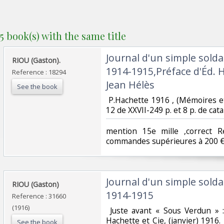
5 book(s) with the same title
‎Journal d'un simple solda
‎RIOU (Gaston). ‎
1914-1915,Préface d'Éd. H
Reference : 18294
Jean Hélès‎
See the book
‎ P.Hachette 1916 , (Mémoires e
12 de XXVII-249 p. et 8 p. de catalo
‎mention 15e mille ,correct
commandes supérieures à 200 €
‎Journal d'un simple solda
‎RIOU (Gaston)‎
1914-1915‎
Reference : 31660
(1916)
‎ Juste avant « Sous Verdun » :
Hachette et Cie, (janvier) 1916
See the book