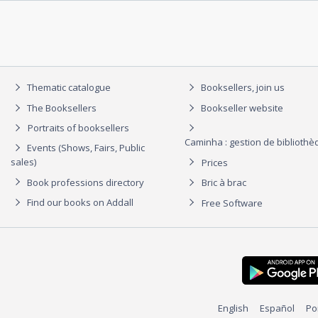
Thematic catalogue
Booksellers, join us
The Booksellers
Bookseller website
Portraits of booksellers
Caminha : gestion de biblioth
Events (Shows, Fairs, Public
sales)
Prices
Book professions directory
Bric à brac
Find our books on Addall
Free Software
English
Español
Po