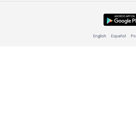
English
Español
Po