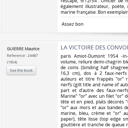
rescapé, 9/12/54". Officier de 
également illustrateur, poète,
marine française. Bon exemplaire
‎ Assez bon ‎
‎LA VICTOIRE DES CONVOIS
‎GUIERRE Maurice‎
Reference : 24487
‎paris Amiot-Dumont 1954 -in
volume, reliure demi-chagrin b
(1954)
de coins (binding half shagree
See the book
16,3 cm), dos à 2 faux-nerfs
auteurs et titre frappés "or" 
nerfs (gilt title and name of autor
part et d'autre des faux-nerf
Marine" "or" avec un filet "or" de
tête et en pied, plats décorés "o
"or" aux mors et aux bandes d
marine, bleu, crème et "or" a
paper), tête lisse (top edge s
gouttière et tranche de queue 