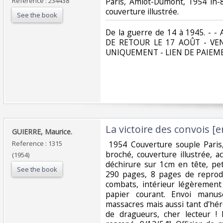
Reference : 234438
‎Paris, Amiot-Dumont, 1954 in-
couverture illustrée. ‎
See the book
‎De la guerre de 14 à 1945. 
DE RETOUR LE 17 AOÛT - V
UNIQUEMENT - LIEN DE PAIEM
‎La victoire des convois [e
‎GUIERRE, Maurice.‎
Reference : 1315
‎ 1954 Couverture souple Paris
broché, couverture illustrée, a
(1954)
déchirure sur 1cm en tête, pe
See the book
290 pages, 8 pages de reprod
combats, intérieur légèrement 
papier courant. Envoi manusc
massacres mais aussi tant d'hé
de dragueurs, cher lecteur !