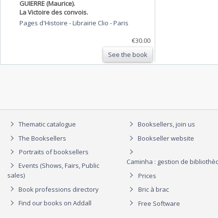
GUIERRE (Maurice).
La Victoire des convois.
Pages d'Histoire - Librairie Clio
-
Paris
€30.00
See the book
Thematic catalogue
Booksellers, join us
The Booksellers
Bookseller website
Portraits of booksellers
Caminha : gestion de biblioth
Events (Shows, Fairs, Public
sales)
Prices
Book professions directory
Bric à brac
Find our books on Addall
Free Software