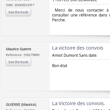
ISBN : B0000DOHP7
‎ Merci de nous contacter à 
See the book
consulter une référence dans 
Perche.‎
‎La victoire des convois‎
‎Maurice Guierre‎
Reference : 500279899
‎Amiot Dumont Sans date.‎
See the book
‎Bon état‎
‎La Victoire des convois.‎
‎GUIERRE (Maurice).‎