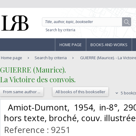
Search by criteria
HOME PAGE
BOOKS AND WORKS
Home page
Search by criteria
GUIERRE (Maurice). - La Victoir
‎GUIERRE (Maurice).‎
‎La Victoire des convois.‎
From same author ...
All books of this bookseller
5 book(s
‎ Amiot-Dumont, 1954, in-8°, 29
hors texte, broché, couv. illustrée
Reference : 9251