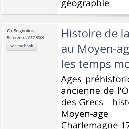
géographie‎
‎Histoire de la
‎Ch. Seignobos‎
Reference : CZC-9309
au Moyen-ag
See the book
les temps mo
‎Ages préhistori
ancienne de l'Or
des Grecs - his
Moyen-ag
Charlemagne 17