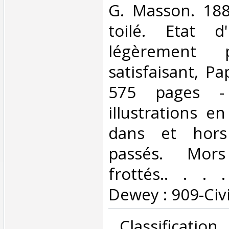
‎G. Masson. 188
toilé. Etat d
légèrement 
satisfaisant, Pap
575 pages -
illustrations e
dans et hors 
passés. Mors
frottés.. . . .
Dewey : 909-Civil
‎ Classificatio