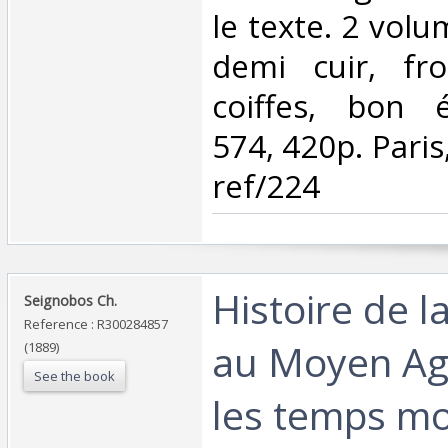
le texte. 2 volu
demi cuir, fr
coiffes, bon é
574, 420p. Pari
ref/224‎
‎Histoire de la
‎Seignobos Ch.‎
Reference : R300284857
au Moyen Ag
(1889)
See the book
les temps mo