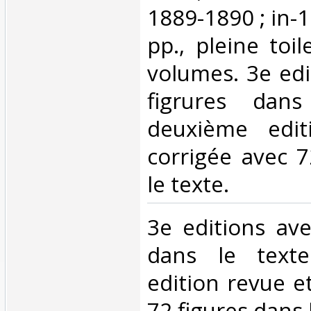
1889-1890 ; in-
pp., pleine toi
volumes. 3e edi
figrures dan
deuxième edit
corrigée avec 7
le texte.‎
‎3e editions av
dans le text
edition revue e
72 figures dans l