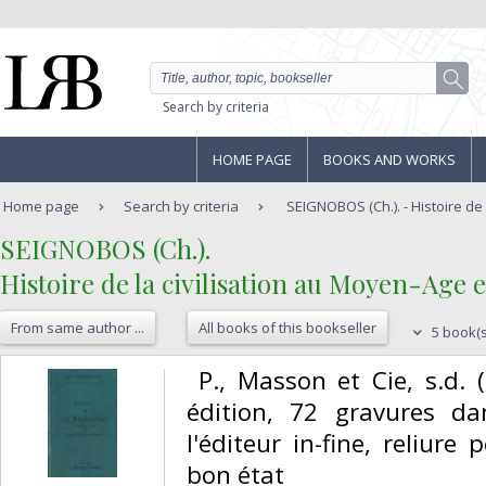
Search by criteria
HOME PAGE
BOOKS AND WORKS
Home page
Search by criteria
SEIGNOBOS (Ch.). - Histoire de la
‎SEIGNOBOS (Ch.).‎
‎Histoire de la civilisation au Moyen-Age 
From same author ...
All books of this bookseller
5 book(s
‎ P., Masson et Cie, s.d. 
édition, 72 gravures da
l'éditeur in-fine, reliure 
bon état‎