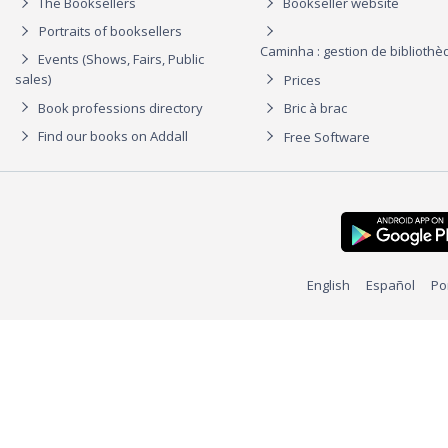
The Booksellers
Bookseller website
Portraits of booksellers
Caminha : gestion de biblioth
Events (Shows, Fairs, Public
sales)
Prices
Book professions directory
Bric à brac
Find our books on Addall
Free Software
English
Español
Po