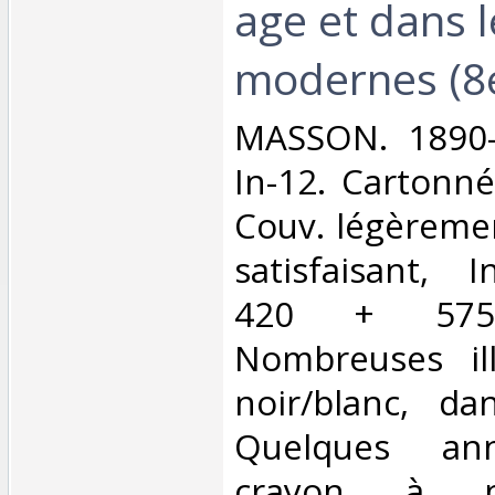
age et dans 
modernes (8e 
‎MASSON. 1890-
In-12. Cartonné
Couv. légèreme
satisfaisant, I
420 + 57
Nombreuses ill
noir/blanc, da
Quelques ann
crayon à pa