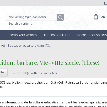
CART
Search by criteria
E
BOOKS AND WORKS
THE BOOKSELLERS
BOOK PROFESSIONS
re). - Éducation et culture dans l'O...
ident barbare, VIe-VIIIe siècle. (Thèse).‎
ller
1 book(s) with the same title
°, 572 pp, biblio, index, broché, bon état (Coll. Patristica Sorbonensia, dirig
le‎
 transformations de la culture éducative pendant les siècles qui séparen
es débuts de la puissance carolingienne (fin du Ve siècle - milieu du VIIIe si