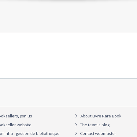
oksellers, join us
About Livre Rare Book
okseller website
The team's blog
aminha : gestion de bibliothèque
Contact webmaster