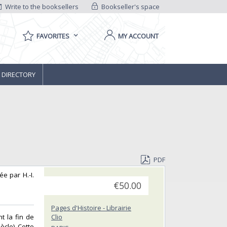
Write to the booksellers
Bookseller's space
FAVORITES
MY ACCOUNT
 DIRECTORY
PDF
ée par H.-I.
€50.00
Pages d'Histoire - Librairie
t la fin de
Clio
ècle). Cette