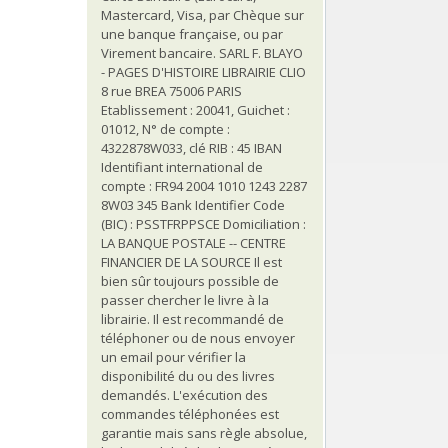
Mastercard, Visa, par Chèque sur
une banque française, ou par
Virement bancaire. SARL F. BLAYO
- PAGES D'HISTOIRE LIBRAIRIE CLIO
8 rue BREA 75006 PARIS
Etablissement : 20041, Guichet :
01012, N° de compte :
4322878W033, clé RIB : 45 IBAN
Identifiant international de
compte : FR94 2004 1010 1243 2287
8W03 345 Bank Identifier Code
(BIC) : PSSTFRPPSCE Domiciliation :
LA BANQUE POSTALE -- CENTRE
FINANCIER DE LA SOURCE Il est
bien sûr toujours possible de
passer chercher le livre à la
librairie. Il est recommandé de
téléphoner ou de nous envoyer
un email pour vérifier la
disponibilité du ou des livres
demandés. L'exécution des
commandes téléphonées est
garantie mais sans règle absolue,