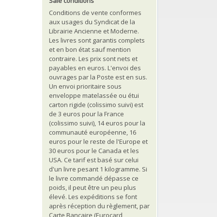
Sale conditions
Conditions de vente conformes
aux usages du Syndicat de la
Librairie Ancienne et Moderne.
Les livres sont garantis complets
et en bon état sauf mention
contraire. Les prix sont nets et
payables en euros. L'envoi des
ouvrages par la Poste est en sus.
Un envoi prioritaire sous
enveloppe matelassée ou étui
carton rigide (colissimo suivi) est
de 3 euros pour la France
(colissimo suivi), 14 euros pour la
communauté européenne, 16
euros pour le reste de l'Europe et
30 euros pour le Canada et les
USA. Ce tarif est basé sur celui
d'un livre pesant 1 kilogramme. Si
le livre commandé dépasse ce
poids, il peut être un peu plus
élevé. Les expéditions se font
après réception du règlement, par
Carte Bancaire (Eurocard,