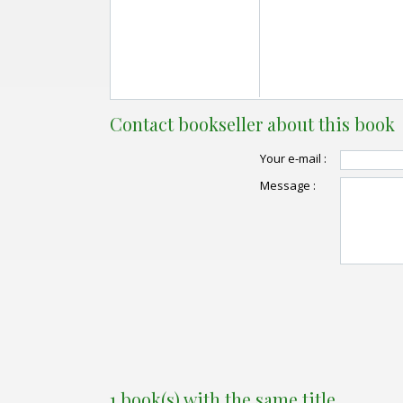
Contact bookseller about this book
Your e-mail :
Message :
1 book(s) with the same title