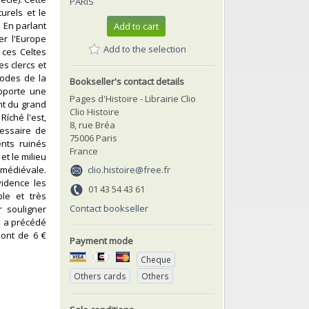
PARIS
urels et le
 En parlant
Add to cart
er l'Europe
Add to the selection
 ces Celtes
es clercs et
hodes de la
Bookseller's contact details
apporte une
Pages d'Histoire - Librairie Clio
nt du grand
Clio Histoire
Ríché l'est,
8, rue Bréa
cessaire de
75006 Paris
nts ruinés
France
t le milieu
clio.histoire@free.fr
é médiévale.
vidence les
01 43 54 43 61
le et très
Contact bookseller
r souligner
i a précédé
sont de 6 €
Payment mode
Cheque
Others cards
Others