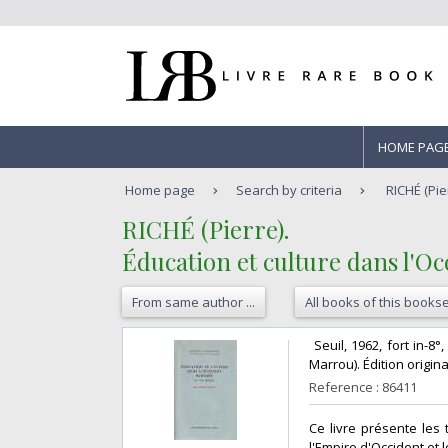
HOME PAG
Home page
Search by criteria
RICHÉ (Pier
‎RICHÉ (Pierre).‎
‎Éducation et culture dans l'Occ
From same author ...
All books of this bookse
‎ Seuil, 1962, fort in-8
Marrou). Édition origina
Reference : 86411
‎Ce livre présente les
l'Empire d'Occident et l