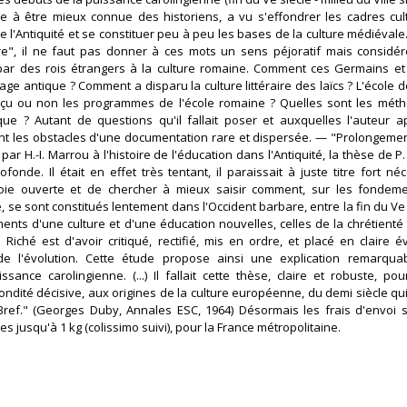
 à être mieux connue des historiens, a vu s'effondrer les cadres cult
 l'Antiquité et se constituer peu à peu les bases de la culture médiévale.
re", il ne faut pas donner à ces mots un sens péjoratif mais considér
ar des rois étrangers à la culture romaine. Comment ces Germains et
itage antique ? Comment a disparu la culture littéraire des laïcs ? L'école d
eçu ou non les programmes de l'école romaine ? Quelles sont les mét
que ? Autant de questions qu'il fallait poser et auxquelles l'auteur 
t les obstacles d'une documentation rare et dispersée. — "Prolongeme
ar H.-I. Marrou à l'histoire de l'éducation dans l'Antiquité, la thèse de P. 
fonde. Il était en effet très tentant, il paraissait à juste titre fort né
oie ouverte et de chercher à mieux saisir comment, sur les fondeme
e sont constitués lentement dans l'Occident barbare, entre la fin du Ve e
léments d'une culture et d'une éducation nouvelles, celles de la chrétient
Riché est d'avoir critiqué, rectifié, mis en ordre, et placé en claire é
de l'évolution. Cette étude propose ainsi une explication remarquab
sance carolingienne. (...) Il fallait cette thèse, claire et robuste, pou
ndité décisive, aux origines de la culture européenne, du demi siècle qu
Bref." (Georges Duby, Annales ESC, 1964) Désormais les frais d'envoi 
s jusqu'à 1 kg (colissimo suivi), pour la France métropolitaine.‎