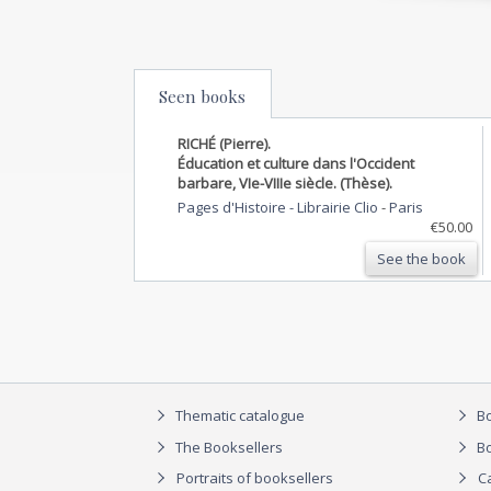
Seen books
RICHÉ (Pierre).
Éducation et culture dans l'Occident
barbare, VIe-VIIIe siècle. (Thèse).
Pages d'Histoire - Librairie Clio
-
Paris
€50.00
See the book
Thematic catalogue
Bo
The Booksellers
Bo
Portraits of booksellers
C