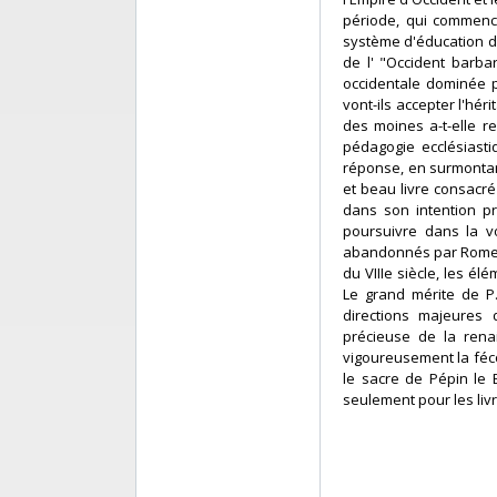
période, qui commence
système d'éducation de
de l' "Occident barba
occidentale dominée p
vont-ils accepter l'hér
des moines a-t-elle r
pédagogie ecclésiasti
réponse, en surmontan
et beau livre consacré p
dans son intention pro
poursuivre dans la v
abandonnés par Rome, s
du VIIIe siècle, les é
Le grand mérite de P. 
directions majeures 
précieuse de la renais
vigoureusement la féco
le sacre de Pépin le 
seulement pour les livre