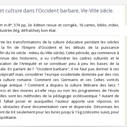
et culture dans l'Occident barbare, VIe-VIIIe siècle.
fort in-8°, 574 pp, 2e édition revue et corrigée, 16 cartes, biblio, index,
lustrée (lég. défraîchie), bon état‎
ente les transformations de la culture éducative pendant les siècles
 la fin de l'Empire d'Occident et les débuts de la puissance
fin du Ve siècle - milieu du VIIIe siècle). Cette période, qui commence à
nnue des historiens, a vu s'effondrer les cadres culturels et le
cation de l'Antiquité et se constituer peu à peu les bases de la
ale. En parlant de l' "Occident barbare", il ne faut pas donner à ces
éjoratif mais considérer l'europe occidentale dominée par des rois
a culture romaine. Comment ces Germains et ces Celtes vont-ils
itage antique ? Comment a disparu la culture littéraire des laïcs ?
lercs et des moines a-t-elle reçu ou non les programmes de l'école
lles sont les méthodes de la pédagogie ecclésiastique ? Autant de
il fallait poser et auxquelles l'auteur apporte une réponse, en
s obstacles d'une documentation rare et dispersée. Désormais les
ont de 6 € seulement pour les livres jusqu'à 1 kg (colissimo suivi), pour
politaine.‎