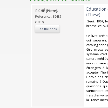
‎Education 
‎RICHÉ (Pierre).‎
(Thèse).‎
Reference : 86435
‎ Seuil, 1967, 
(1967)
broché, couv. il
See the book
‎Ce livre prés
qui séparent
carolingienne (
être mieux co
système d'édu
culture médiév
mots un sens p
étrangers à l
accepter l'hér
L'école des c
romaine ? Que
questions qu'
surmontant le
frais d'envoi s
la France métro