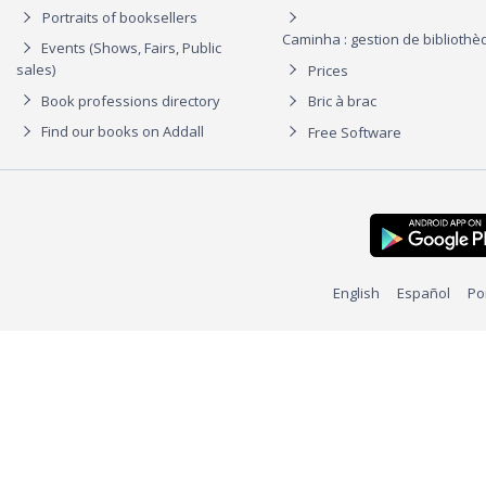
Portraits of booksellers
Caminha : gestion de biblioth
Events (Shows, Fairs, Public
sales)
Prices
Book professions directory
Bric à brac
Find our books on Addall
Free Software
English
Español
Po