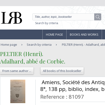
Search by criteria
HOME PAGE
BOOKS AND WORKS
Home page
Search by criteria
PELTIER (Henri). - Adalhard, a
‎PELTIER (Henri).‎
‎Adalhard, abbé de Corbie.‎
From same author ...
All books of this bookseller
‎ Amiens, Société des Antiq
8°, 138 pp, biblio, index, 
Reference : 81097