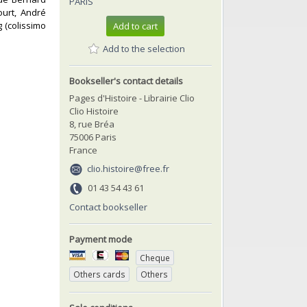
PARIS
ourt, André
g (colissimo
Add to cart
Add to the selection
Bookseller's contact details
Pages d'Histoire - Librairie Clio
Clio Histoire
8, rue Bréa
75006 Paris
France
clio.histoire@free.fr
01 43 54 43 61
Contact bookseller
Payment mode
Cheque
Others cards
Others