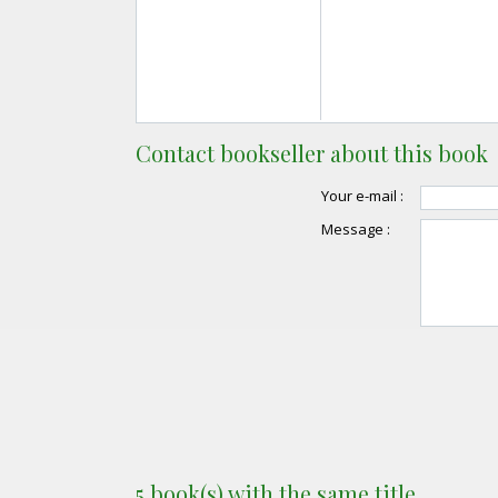
Contact bookseller about this book
Your e-mail :
Message :
5 book(s) with the same title