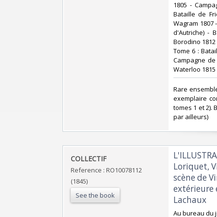
1805 - Campag
Bataille de F
Wagram 1807 -
d'Autriche) -
Borodino 1812 
Tome 6 : Batai
Campagne de Pa
Waterloo 1815‎
‎Rare ensemble
exemplaire con
tomes 1 et 2). 
par ailleurs)‎
‎L'ILLUSTR
‎COLLECTIF‎
Loriquet, 
Reference : RO10078112
scène de Vi
(1845)
extérieure 
See the book
Lachaux‎
‎Au bureau du j