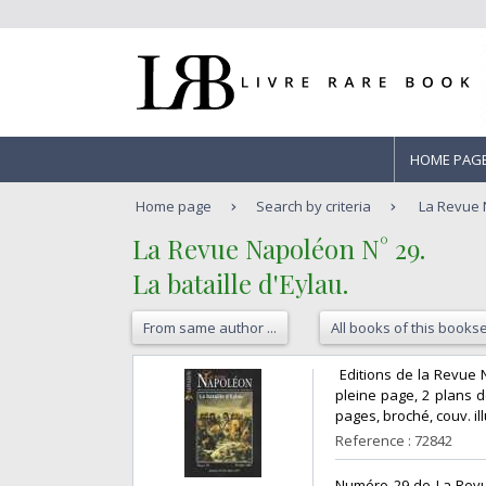
HOME PAG
Home page
Search by criteria
La Revue N
‎La Revue Napoléon N° 29.‎
‎La bataille d'Eylau.‎
From same author ...
All books of this bookse
‎ Editions de la Revue 
pleine page, 2 plans 
pages, broché, couv. ill
Reference : 72842
‎Numéro 29 de La Revu