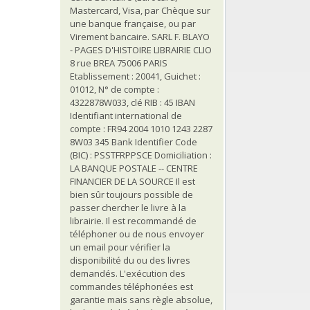
Mastercard, Visa, par Chèque sur
une banque française, ou par
Virement bancaire. SARL F. BLAYO
- PAGES D'HISTOIRE LIBRAIRIE CLIO
8 rue BREA 75006 PARIS
Etablissement : 20041, Guichet :
01012, N° de compte :
4322878W033, clé RIB : 45 IBAN
Identifiant international de
compte : FR94 2004 1010 1243 2287
8W03 345 Bank Identifier Code
(BIC) : PSSTFRPPSCE Domiciliation :
LA BANQUE POSTALE -- CENTRE
FINANCIER DE LA SOURCE Il est
bien sûr toujours possible de
passer chercher le livre à la
librairie. Il est recommandé de
téléphoner ou de nous envoyer
un email pour vérifier la
disponibilité du ou des livres
demandés. L'exécution des
commandes téléphonées est
garantie mais sans règle absolue,