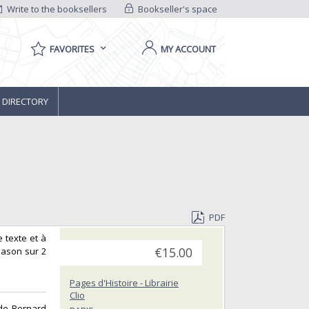
Write to the booksellers
Bookseller's space
FAVORITES
MY ACCOUNT
 DIRECTORY
PDF
e texte et à
lason sur 2
€15.00
Pages d'Histoire - Librairie
Clio
 de Bernard