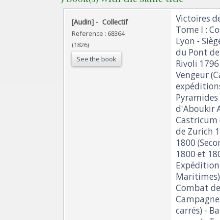
‎Victoires 
‎[Audin] - ‎ ‎Collectif‎
Tome I : C
Reference : 68364
Lyon - Sièg
(1826)
du Pont de 
See the book
Rivoli 179
Vengeur (C
expéditions
Pyramides A
d'Aboukir A
Castricum 
de Zurich 1
1800 (Seco
1800 et 18
Expédition
Maritimes)
Combat de T
Campagnes d
carrés) - B