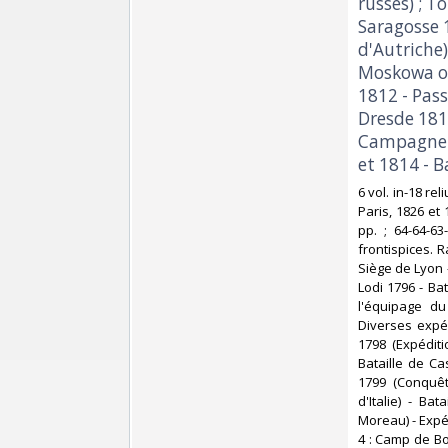
russes) ; T
Saragosse 
d'Autriche)
Moskowa ou
1812 - Pass
Dresde 181
Campagne d
et 1814 - B
‎6 vol. in-18 
Paris, 1826 et 
pp. ; 64-64-63
frontispices. 
Siège de Lyon 
Lodi 1796 - Ba
l'équipage d
Diverses expéd
1798 (Expéditi
Bataille de Ca
1799 (Conquê
d'Italie) - B
Moreau) - Expé
4 : Camp de Bo