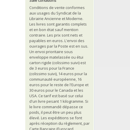
Sale conditions
Conditions de vente conformes
aux usages du Syndicat de la
Librairie Ancienne et Moderne.
Les livres sont garantis complets
et en bon état sauf mention
contraire. Les prix sont nets et
payables en euros. L'envoi des
ouvrages par la Poste est en sus.
Un envoi prioritaire sous
enveloppe matelassée ou étui
carton rigide (colissimo suivi) est
de 3 euros pour la France
(colissimo suivi), 14 euros pour la
communauté européenne, 16
euros pour le reste de l'Europe et
30 euros pour le Canada et les
USA. Ce tarif est basé sur celui
d'un livre pesant 1 kilogramme. Si
le livre commandé dépasse ce
poids, il peut être un peu plus
élevé. Les expéditions se font
après réception du règlement, par
Carte Bancaire (Eurocard,