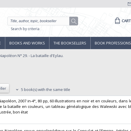
CART
Search by criteria
E
BOOKS AND WORKS
THE BOOKSELLERS
BOOK PROFESSIONS
apoléon N° 29. - La bataille d'Eylau.
ller
5 book(s) with the same title
Napoléon, 2007 in-4°, 80 pp, 60 illustrations en noir et en couleurs, dans l
de la bataille en couleurs, un tableau généalogique des Walewski avec b
ustrée, bon état‎
e Napoléon, revue encyclopédique sur le Consulat et l'Empire. Articles