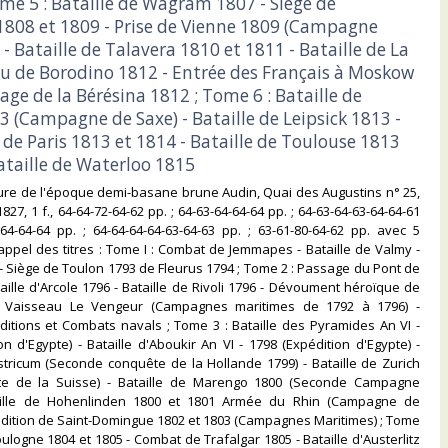
ome 5 : Bataille de Wagram 1807 - Siège de
1808 et 1809 - Prise de Vienne 1809 (Campagne
 - Bataille de Talavera 1810 et 1811 - Bataille de La
 de Borodino 1812 - Entrée des Français à Moskow
age de la Bérésina 1812 ; Tome 6 : Bataille de
3 (Campagne de Saxe) - Bataille de Leipsick 1813 -
e Paris 1813 et 1814 - Bataille de Toulouse 1813
ataille de Waterloo 1815‎
reliure de l'époque demi-basane brune Audin, Quai des Augustins n° 25,
1827, 1 f., 64-64-72-64-62 pp. ; 64-63-64-64-64 pp. ; 64-63-64-63-64-64-61
-64-64-64 pp. ; 64-64-64-64-63-64-63 pp. ; 63-61-80-64-62 pp. avec 5
Rappel des titres : Tome I : Combat de Jemmapes - Bataille de Valmy -
- Siège de Toulon 1793 de Fleurus 1794 ; Tome 2 : Passage du Pont de
taille d'Arcole 1796 - Bataille de Rivoli 1796 - Dévoument héroïque de
u Vaisseau Le Vengeur (Campagnes maritimes de 1792 à 1796) -
itions et Combats navals ; Tome 3 : Bataille des Pyramides An VI -
on d'Egypte) - Bataille d'Aboukir An VI - 1798 (Expédition d'Egypte) -
stricum (Seconde conquête de la Hollande 1799) - Bataille de Zurich
te de la Suisse) - Bataille de Marengo 1800 (Seconde Campagne
ataille de Hohenlinden 1800 et 1801 Armée du Rhin (Campagne de
dition de Saint-Domingue 1802 et 1803 (Campagnes Maritimes) ; Tome
ulogne 1804 et 1805 - Combat de Trafalgar 1805 - Bataille d'Austerlitz