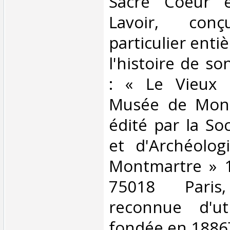
Sacré Coeur 
Lavoir, co
particulier ent
l'histoire de so
: « Le Vieux 
Musée de Mont
édité par la Soc
et d'Archéolog
Montmartre » 1
75018 Paris,
reconnue d'uti
fondée en 1886].