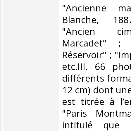
"Ancienne m
Blanche, 188
"Ancien cim
Marcadet" ; 
Réservoir" ; "I
etc.III. 66 ph
différents forma
12 cm) dont une
est titrée à l’
"Paris Montma
intitulé que 