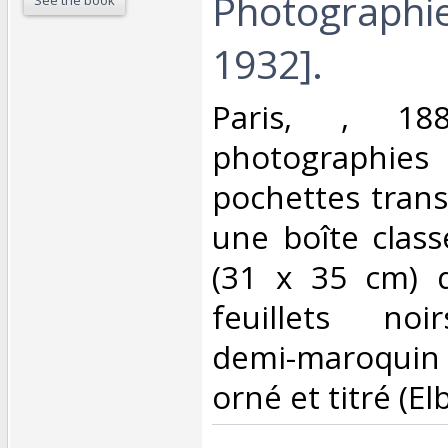
Photographie
1932].‎
‎Paris, , 18
photographies 
pochettes tran
une boîte class
(31 x 35 cm) d
feuillets noir
demi-maroquin b
orné et titré (Elbe