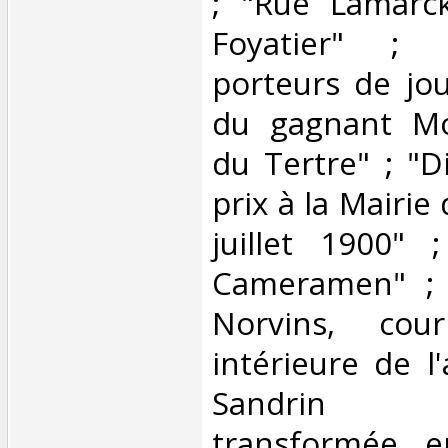
; "Rue Lamarck
Foyatier" ; 
porteurs de jou
du gagnant Mo
du Tertre" ; "D
prix à la Mairie
juillet 1900" 
Cameramen" ; 
Norvins, cou
intérieure de l
Sandrin (
transformée 