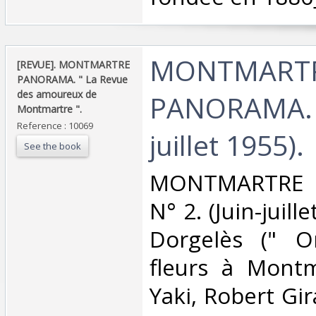
‎MONTMART
‎[REVUE]. MONTMARTRE
PANORAMA. " La Revue
des amoureux de
PANORAMA. N°
Montmartre ".‎
Reference : 10069
juillet 1955).‎
See the book
‎MONTMARTRE
N° 2. (Juin-juill
Dorgelès (" O
fleurs à Montm
Yaki, Robert Gir