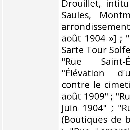
Drouillet, inti
Saules, Montm
arrondissemen
août 1904 »] ; 
Sarte Tour Solfe
"Rue Saint-É
"Élévation d
contre le cimet
août 1909" ; "R
Juin 1904" ; "R
(Boutiques de b