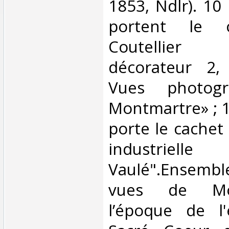
1853, Ndlr). 10
portent le c
Coutellier 
décorateur 2,
Vues photogr
Montmartre» ; 
porte le cachet
industr
Vaulé".Ensemb
vues de Mo
l’époque de l'