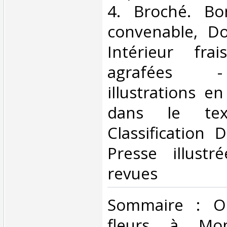
4. Broché. Bo
convenable, Dos
Intérieur fra
agrafées 
illustrations e
dans le tex
Classification 
Presse illustr
revues‎
‎Sommaire : O
fleurs à Mon