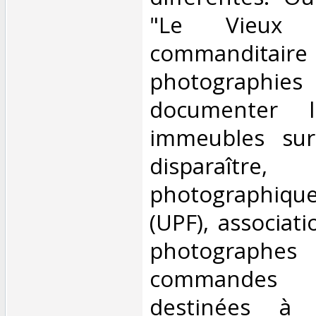
"Le Vieux M
commandi
photographi
documenter 
immeubles sur
disparaîtr
photographiq
(UPF), associat
photographe
commandes
destinées à 