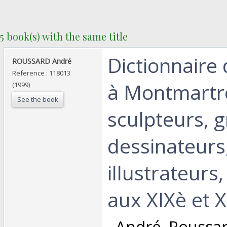
5 book(s) with the same title
‎Dictionnaire
‎ROUSSARD André‎
Reference : 118013
à Montmartre
(1999)
See the book
sculpteurs, g
dessinateurs
illustrateurs,
aux XIXè et XX
‎ André Roussa