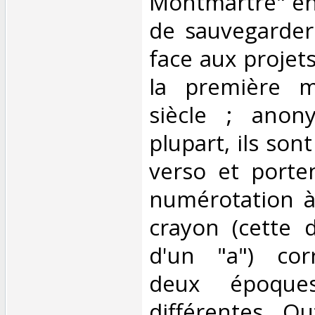
Montmartre" en
de sauvegarder
face aux projet
la première m
siècle ; anon
plupart, ils son
verso et porte
numérotation à
crayon (cette d
d'un "a") cor
deux époques
différentes. Ou