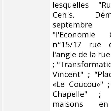
lesquelles "
Cenis. Dém
septembr
"l'Economie 
n°15/17 rue 
l'angle de la ru
; "Transformati
Vincent" ; "Pla
«Le Coucou»" ;
Chapelle" ; 
maisons e