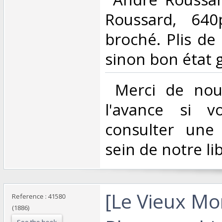
Roussard, 640
broché. Plis de
sinon bon état g
‎ Merci de nou
l'avance si v
consulter une
sein de notre libr
‎[Le Vieux M
Reference : 41580
(1886)
See the book