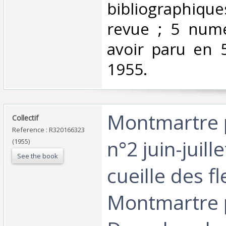
bibliographiq
revue ; 5 num
avoir paru en 5
1955.‎
‎Montmartre
‎Collectif‎
Reference : R320166323
n°2 juin-juill
(1955)
See the book
cueille des fl
Montmartre 