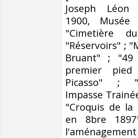
Joseph Léon P
1900, Musée C
"Cimetière du
"Réservoirs" ; "
Bruant" ; "49 
premier pied
Picasso" ; "
Impasse Trainée
"Croquis de la 
en 8bre 1897"
l'aménagement