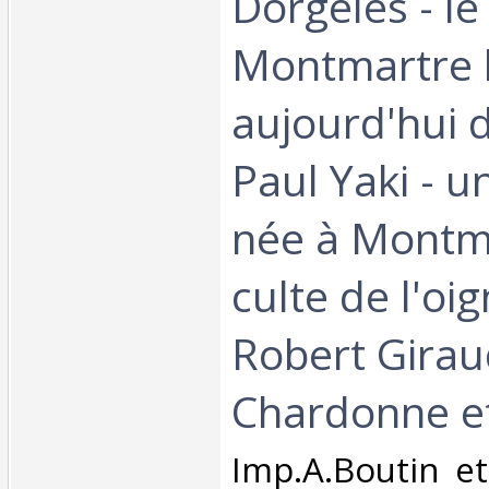
Dorgeles - le
Montmartre 
aujourd'hui 
Paul Yaki - u
née à Montma
culte de l'oi
Robert Girau
Chardonne et
‎Imp.A.Boutin et