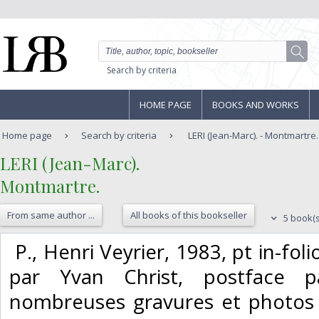
Search by criteria
HOME PAGE
BOOKS AND WORKS
Home page
Search by criteria
LERI (Jean-Marc). - Montmartre.
‎LERI (Jean-Marc).‎
‎Montmartre.‎
From same author ...
All books of this bookseller
5 book(s
‎ P., Henri Veyrier, 1983, pt in-fol
par Yvan Christ, postface p
nombreuses gravures et photos 