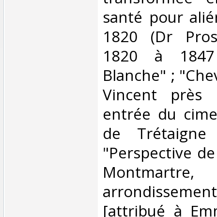
santé pour ali
1820 (Dr Pros
1820 à 1847
Blanche" ; "Chev
Vincent près 
entrée du cimet
de Trétaigne
"Perspective de
Montmart
arrondissement
[attribué à Em